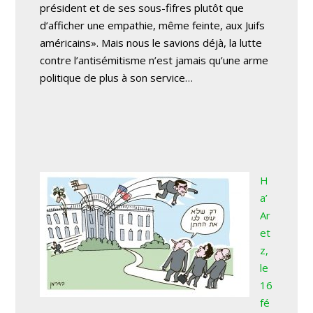
président et de ses sous-fifres plutôt que
d’afficher une empathie, même feinte, aux Juifs
américains». Mais nous le savions déjà, la lutte
contre l’antisémitisme n’est jamais qu’une arme
politique de plus à son service…
H
a’
Ar
et
z
,
le
16
fé