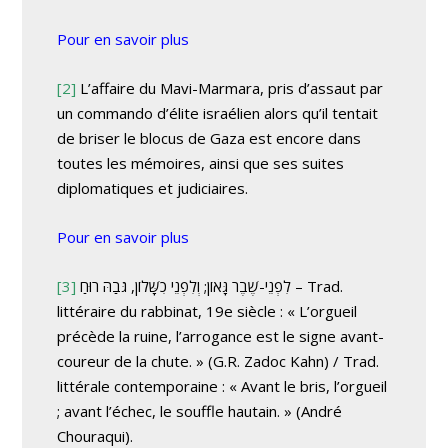
Pour en savoir plus
[2]
L’affaire du Mavi-Marmara, pris d’assaut par
un commando d’élite israélien alors qu’il tentait
de briser le blocus de Gaza est encore dans
toutes les mémoires, ainsi que ses suites
diplomatiques et judiciaires.
Pour en savoir plus
[3]
לִפְנֵי-שֶׁבֶר גָּאוֹן; וְלִפְנֵי כִשָּׁלוֹן, גֹּבַהּ רוּחַ – Trad.
littéraire du rabbinat, 19e siècle : « L’orgueil
précède la ruine, l’arrogance est le signe avant-
coureur de la chute. » (G.R. Zadoc Kahn) / Trad.
littérale contemporaine : « Avant le bris, l’orgueil
; avant l’échec, le souffle hautain. » (André
Chouraqui).