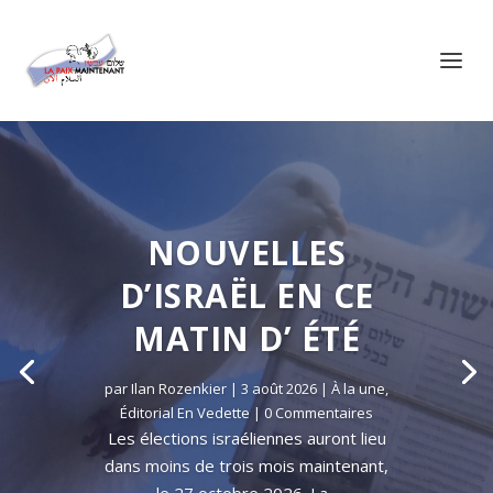
Panneau de gestion des cookies
NOUVELLES
D’ISRAËL EN CE
MATIN D’ ÉTÉ
par
Ilan Rozenkier
|
3 août 2026
|
À la une
,
Éditorial En Vedette
| 0 Commentaires
Les élections israéliennes auront lieu
dans moins de trois mois maintenant,