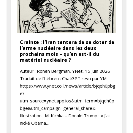
Crainte : l’Iran tentera de se doter de
l’arme nucléaire dans les deux
prochains mois – qu’en est-il du
matériel nucléaire ?
Auteur : Ronen Bergman, YNet, 15 juin 2026
Traduit de l’hébreu : ChatGPT revu par YM
https://www.ynet.co.il/news/article/bjqeh0pbg
e?
utm_source=ynet.app.ios&utm_term=bjqeh0p
bge&utm_campaign=general_share&
Illustration : M. Kichka – Donald Trump : « J’ai
nické Obama...