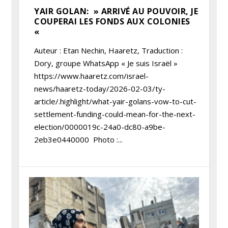
YAIR GOLAN: » ARRIVÉ AU POUVOIR, JE
COUPERAI LES FONDS AUX COLONIES
«
Auteur : Etan Nechin, Haaretz, Traduction :
Dory, groupe WhatsApp « Je suis Israël »
https://www.haaretz.com/israel-
news/haaretz-today/2026-02-03/ty-
article/.highlight/what-yair-golans-vow-to-cut-
settlement-funding-could-mean-for-the-next-
election/0000019c-24a0-dc80-a9be-
2eb3e0440000 Photo :...