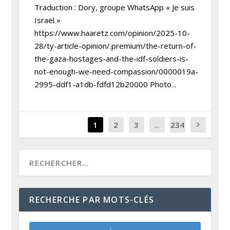
Traduction : Dory, groupe WhatsApp « Je suis
Israël »
https://www.haaretz.com/opinion/2025-10-
28/ty-article-opinion/.premium/the-return-of-
the-gaza-hostages-and-the-idf-soldiers-is-
not-enough-we-need-compassion/0000019a-
2995-ddf1-a1db-fdfd12b20000 Photo...
1
2
3
...
234
RECHERCHE PAR MOTS-CLÉS