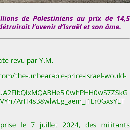
lions de Palestiniens au prix de 14,5
 détruirait
l’avenir d’Israël et son âme.
ate revu par Y.M.
.com/the-unbearable-price-israel-would-
HRuA2FlbQIxMQABHe5I0whPHH0wS7ZSkG
cVYh7ArH4s38wlwEg_aem_j1Lr0GxsYET
ise le 7 juillet 2024, des militants