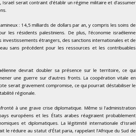
, Israël serait contraint d’établir un régime militaire et d’assumer
ens.
mineux : 14,5 milliards de dollars par an, y compris les soins de
our les résidents palestiniens. De plus, l’économie israélienne
es investissements étrangers, des sanctions internationales et de
deau sans précédent pour les ressources et les contribuables
aélienne devrait doubler sa présence sur le territoire, ce qui
ner une guerre sur d’autres fronts. La coopération vitale en
ypte serait gravement compromise, ce qui pourrait déstabiliser le
abilité régionale.
onfronté à une grave crise diplomatique. Même si l’administration
pays européens et les États arabes réagiraient probablement
iques et diplomatiques. La légitimité internationale d’Israël
 le réduire au statut d’État paria, rappelant l’Afrique du Sud de