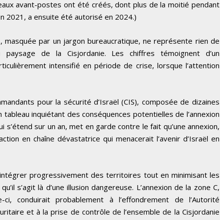
aux avant-postes ont été créés, dont plus de la moitié pendant
en 2021, a ensuite été autorisé en 2024.)
, masquée par un jargon bureaucratique, ne représente rien de
u paysage de la Cisjordanie. Les chiffres témoignent d’un
culièrement intensifié en période de crise, lorsque l’attention
ndants pour la sécurité d’Israël (CIS), composée de dizaines
 un tableau inquiétant des conséquences potentielles de l’annexion
ui s’étend sur un an, met en garde contre le fait qu’une annexion,
ction en chaîne dévastatrice qui menacerait l’avenir d’Israël en
 intégrer progressivement des territoires tout en minimisant les
u’il s’agit là d’une illusion dangereuse. L’annexion de la zone C,
i, conduirait probablement à l’effondrement de l’Autorité
curitaire et à la prise de contrôle de l’ensemble de la Cisjordanie