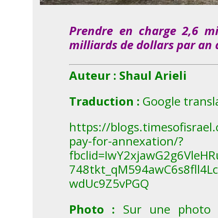
Prendre en charge 2,6 mil
milliards de dollars par an
Auteur : Shaul Arieli
Traduction :
Google transl
https://blogs.timesofisrael
pay-for-annexation/?
fbclid=IwY2xjawG2g6Vle
748tkt_qM594awC6s8fll4L
wdUc9Z5vPGQ
Photo :
Sur une photo pr