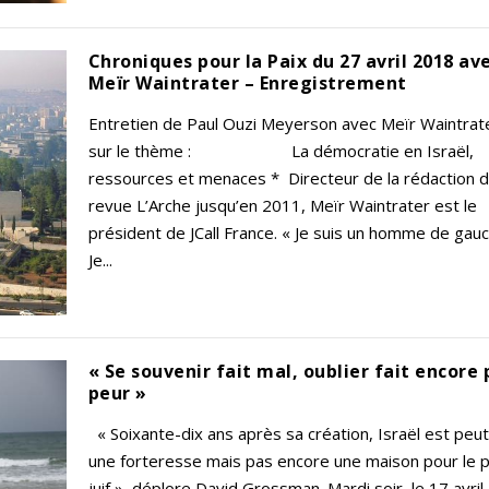
Chroniques pour la Paix du 27 avril 2018 av
Meïr Waintrater – Enregistrement
Entretien de Paul Ouzi Meyerson avec Meïr Waintrat
sur le thème : La démocratie en Israël,
ressources et menaces * Directeur de la rédaction d
revue L’Arche jusqu’en 2011, Meïr Waintrater est le
président de JCall France. « Je suis un homme de gauc
Je...
« Se souvenir fait mal, oublier fait encore 
peur »
« Soixante-dix ans après sa création, Israël est peu
une forteresse mais pas encore une maison pour le 
juif », déplore David Grossman. Mardi soir, le 17 avril