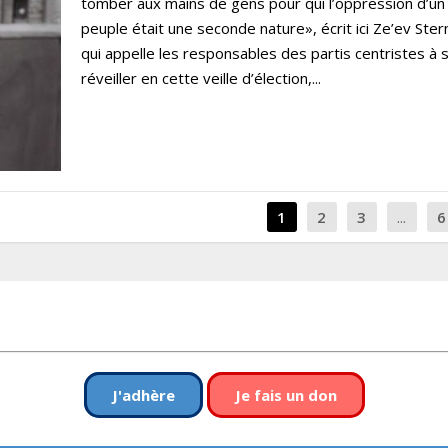
tomber aux mains de gens pour qui l’oppression d’un
peuple était une seconde nature», écrit ici Ze’ev Stern
qui appelle les responsables des partis centristes à 
réveiller en cette veille d’élection,...
1
2
3
...
6
J'adhère
Je fais un don