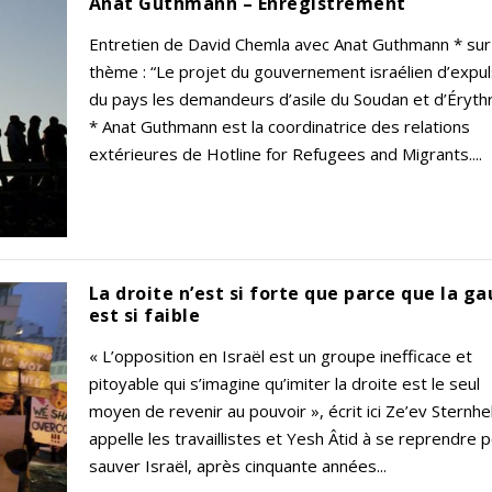
Anat Guthmann – Enregistrement
Entretien de David Chemla avec Anat Guthmann * sur
thème : “Le projet du gouvernement israélien d’expu
du pays les demandeurs d’asile du Soudan et d’Érythr
* Anat Guthmann est la coordinatrice des relations
extérieures de Hotline for Refugees and Migrants....
La droite n’est si forte que parce que la g
est si faible
« L’opposition en Israël est un groupe inefficace et
pitoyable qui s’imagine qu’imiter la droite est le seul
moyen de revenir au pouvoir », écrit ici Ze’ev Sternhell
appelle les travaillistes et Yesh Âtid à se reprendre 
sauver Israël, après cinquante années...