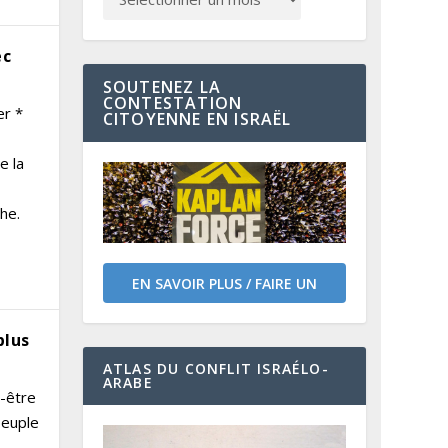
ec
SOUTENEZ LA
CONTESTATION
er *
CITOYENNE EN ISRAËL
e la
he.
EN SAVOIR PLUS / FAIRE UN
DON
plus
ATLAS DU CONFLIT ISRAÉLO-
ARABE
t-être
peuple