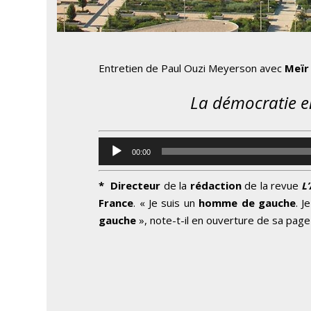
Entretien de Paul Ouzi Meyerson avec
Meïr
La démocratie en Israë
Lecteur
00:00
audio
*
Directeur
de la
rédaction
de la revue
L
France
. « Je suis un
homme de gauche
. J
gauche
», note-t-il en ouverture de sa pag