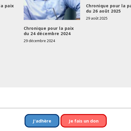
u
la paix
Chronique pour la p
du 26 août 2025
e
29 août 2025
r
l
Chronique pour la paix
du 24 décembre 2024
e
29 décembre 2024
v
o
l
u
m
e
.
J'adhère
Je fais un don