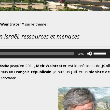
 Waintrater *
sur le thème :
l, ressources et menaces
U
00:00
t
i
’Arche
jusqu’en 2011,
Meïr Waintrater
est le président de
JCall
l
e suis un
Français républicain
. Je suis un
Juif
et un
sioniste de
i
e
Facebook
.
s
e
z
l
e