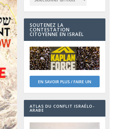
SOUTENEZ LA
CONTESTATION
CITOYENNE EN ISRAËL
EN SAVOIR PLUS / FAIRE UN
DON
ATLAS DU CONFLIT ISRAÉLO-
ARABE