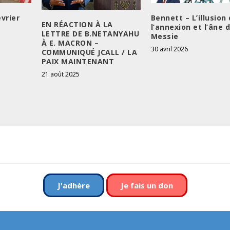
vrier
Bennett – L’illusion
EN RÉACTION À LA
l’annexion et l’âne 
LETTRE DE B.NETANYAHU
Messie
À E. MACRON –
30 avril 2026
COMMUNIQUÉ JCALL / LA
PAIX MAINTENANT
21 août 2025
J'adhère
Je fais un don