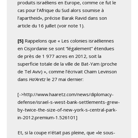
produits israéliens en Europe, comme ce fut le
cas pour l’Afrique du Sud alors soumise à
l’apartheid», précise Barak Ravid dans son
article du 16 juillet (voir note 1).
[5]
Rappelons que « Les colonies israéliennes
en Cisjordanie se sont “légalement” étendues
de près de 1 977 acres en 2012, soit la
superficie totale de la ville de Bat-Yam (proche
de Tel Aviv) », comme l’écrivait Chaim Levinson
dans
Ha’Aretz
le 27 mai dernier:
[->http://www.haaretz.com/news/diplomacy-
defense/israel-s-west-bank-settlements-grew-
by-twice-the-size-of-new-york-s-central-park-
in-2012.premium-1.526101]
Et, si la coupe n’était pas pleine, que «le sous-