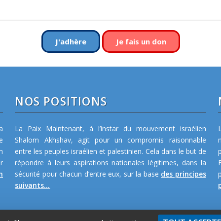
J'adhère
Je fais un don
NOS POSITIONS
a
La Paix Maintenant, à l’instar du mouvement israélien
e
Shalom Akhshav, agit pour un compromis raisonnable
m
entre les peuples israélien et palestinien. Cela dans le but de
r
répondre à leurs aspirations nationales légitimes, dans la
n
sécurité pour chacun d’entre eux, sur la base
des principes
suivants...
p