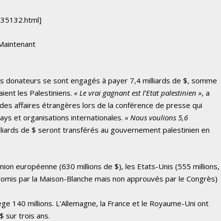
935132.html]
 Maintenant
pays donateurs se sont engagés à payer 7,4 milliards de $, somme
ent les Palestiniens.
« Le vrai gagnant est l’Etat palestinien »
, a
 des affaires étrangères lors de la conférence de presse qui
pays et organisations internationales.
« Nous voulions 5,6
lliards de $ seront transférés au gouvernement palestinien en
Union européenne (630 millions de $), les Etats-Unis (555 millions,
omis par la Maison-Blanche mais non approuvés par le Congrès)
ège 140 millions. L’Allemagne, la France et le Royaume-Uni ont
 sur trois ans.