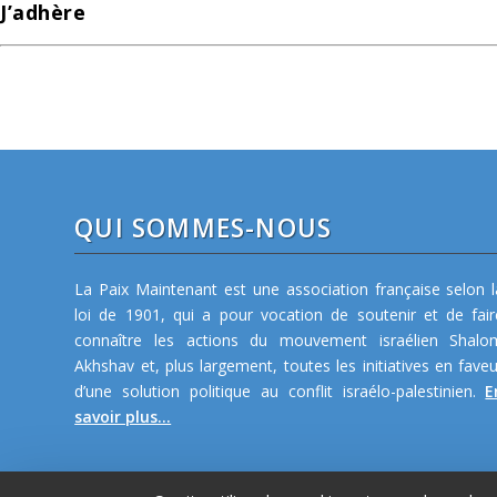
J’adhère
QUI SOMMES-NOUS
La Paix Maintenant est une association française selon l
loi de 1901, qui a pour vocation de soutenir et de fair
connaître les actions du mouvement israélien Shalo
Akhshav et, plus largement, toutes les initiatives en faveu
d’une solution politique au conflit israélo-palestinien.
E
savoir plus...