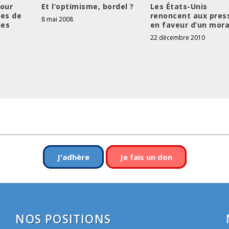
pour
Et l’optimisme, bordel ?
Les États-Unis
nes de
renoncent aux pres
8 mai 2008
les
en faveur d’un mora
22 décembre 2010
J'adhère
Je fais un don
NOS POSITIONS