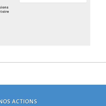
sions
toire
NOS ACTIONS