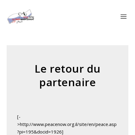
Panneau de gestion des cookies
Le retour du
partenaire
[-
>http://www.peacenow.org.il/site/en/peace.asp
?pi=195&docid=1926]