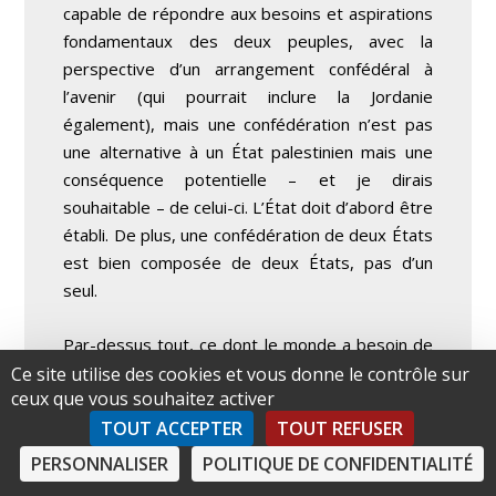
capable de répondre aux besoins et aspirations
fondamentaux des deux peuples, avec la
perspective d’un arrangement confédéral à
l’avenir (qui pourrait inclure la Jordanie
également), mais une confédération n’est pas
une alternative à un État palestinien mais une
conséquence potentielle – et je dirais
souhaitable – de celui-ci. L’État doit d’abord être
établi. De plus, une confédération de deux États
est bien composée de deux États, pas d’un
seul.
Par-dessus tout, ce dont le monde a besoin de
toute urgence, c’est d’un leadership stratégique
Ce site utilise des cookies et vous donne le contrôle sur
ceux que vous souhaitez activer
de la part des militants palestiniens et
israéliens, qui partagent un engagement ferme
TOUT ACCEPTER
TOUT REFUSER
à mettre fin à l’occupation. Toute répugnance à
PERSONNALISER
POLITIQUE DE CONFIDENTIALITÉ
travailler ensemble, ou du moins en parallèle,