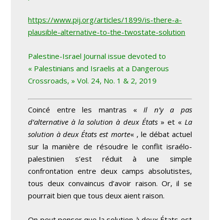
https://www.pij.org/articles/1899/is-there-a-
plausible-alternative-to-the-twostate-solution
Palestine-Israel
Journa
l
issue devoted to
« Palestinians and Israelis at a Dangerous
Crossroads, » Vol. 24, No. 1 & 2, 2019
Coincé entre les mantras «
Il n’y a pas
d’alternative à la solution à deux États
» et «
La
solution à deux États est morte
« , le débat actuel
sur la manière de résoudre le conflit israélo-
palestinien s’est réduit à une simple
confrontation entre deux camps absolutistes,
tous deux convaincus d’avoir raison. Or, il se
pourrait bien que tous deux aient raison.
On peut penser que la solution à deux États est