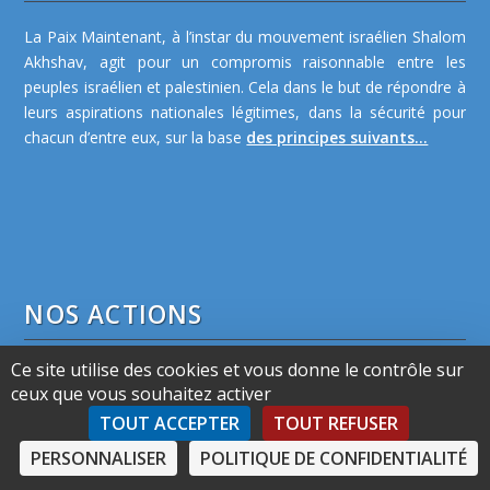
La Paix Maintenant, à l’instar du mouvement israélien Shalom
Akhshav, agit pour un compromis raisonnable entre les
peuples israélien et palestinien. Cela dans le but de répondre à
leurs aspirations nationales légitimes, dans la sécurité pour
chacun d’entre eux, sur la base
des principes suivants...
NOS ACTIONS
Ce site utilise des cookies et vous donne le contrôle sur
La Paix Maintenant a organisé des centaines de
ceux que vous souhaitez activer
manifestations ou réunions publiques, à Paris comme en
TOUT ACCEPTER
TOUT REFUSER
province où des cercles de sympathisants se sont formés. Elle
diffuse régulièrement une newsletter à ses abonnés et prend
PERSONNALISER
POLITIQUE DE CONFIDENTIALITÉ
également la parole sur Judaïques FM.
En savoir plus...