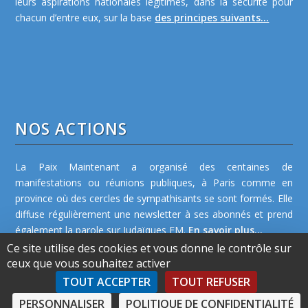
leurs aspirations nationales légitimes, dans la sécurité pour
chacun d’entre eux, sur la base
des principes suivants...
NOS ACTIONS
La Paix Maintenant a organisé des centaines de
manifestations ou réunions publiques, à Paris comme en
province où des cercles de sympathisants se sont formés. Elle
diffuse régulièrement une newsletter à ses abonnés et prend
également la parole sur Judaïques FM.
En savoir plus...
Ce site utilise des cookies et vous donne le contrôle sur
ceux que vous souhaitez activer
TOUT ACCEPTER
TOUT REFUSER
PERSONNALISER
POLITIQUE DE CONFIDENTIALITÉ