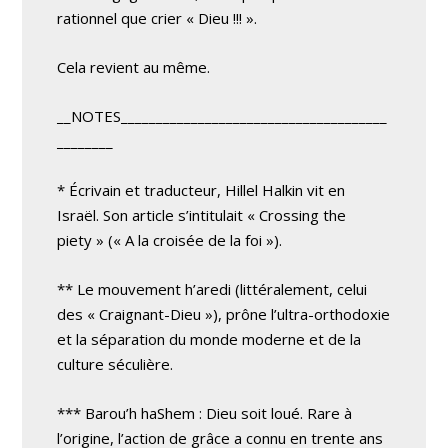
rationnel que crier « Dieu !!! ».
Cela revient au même.
__NOTES______________________________________
________
* Écrivain et traducteur, Hillel Halkin vit en
Israël. Son article s’intitulait « Crossing the
piety » (« A la croisée de la foi »).
** Le mouvement h’aredi (littéralement, celui
des « Craignant-Dieu »), prône l’ultra-orthodoxie
et la séparation du monde moderne et de la
culture séculière.
*** Barou’h haShem : Dieu soit loué. Rare à
l’origine, l’action de grâce a connu en trente ans