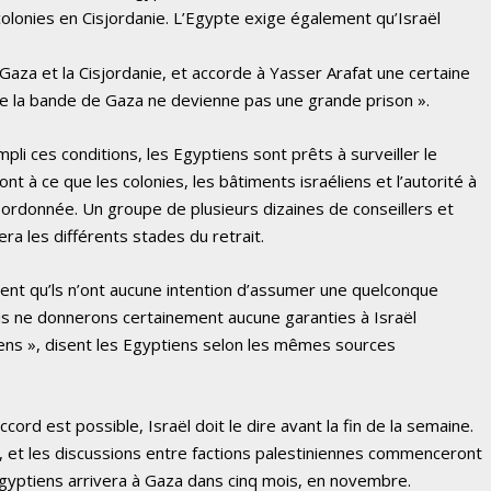
e colonies en Cisjordanie. L’Egypte exige également qu’Israël
Gaza et la Cisjordanie, et accorde à Yasser Arafat une certaine
e la bande de Gaza ne devienne pas une grande prison ».
mpli ces conditions, les Egyptiens sont prêts à surveiller le
ront à ce que les colonies, les bâtiments israéliens et l’autorité à
 ordonnée. Un groupe de plusieurs dizaines de conseillers et
a les différents stades du retrait.
rent qu’ls n’ont aucune intention d’assumer une quelconque
ous ne donnerons certainement aucune garanties à Israël
ens », disent les Egyptiens selon les mêmes sources
ccord est possible, Israël doit le dire avant la fin de la semaine.
l, et les discussions entre factions palestiniennes commenceront
égyptiens arrivera à Gaza dans cinq mois, en novembre.