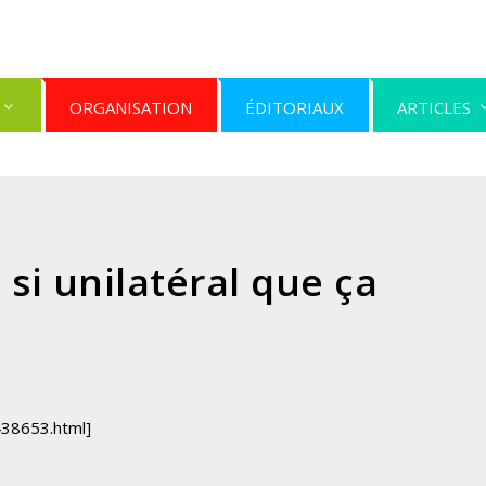
ORGANISATION
ÉDITORIAUX
ARTICLES
 si unilatéral que ça
438653.html]