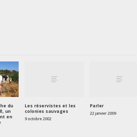
Les réservistes et les
Parler
che du
colonies sauvages
l, un
22 janvier 2009
ant en
9 octobre 2002
e