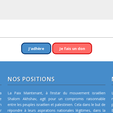
J'adhère
Je fais un don
NOS POSITIONS
a
La Paix Maintenant, à l’instar du mouvement israélien
e
Shalom Akhshav, agit pour un compromis raisonnable
m
entre les peuples israélien et palestinien. Cela dans le but de
r
répondre à leurs aspirations nationales légitimes, dans la