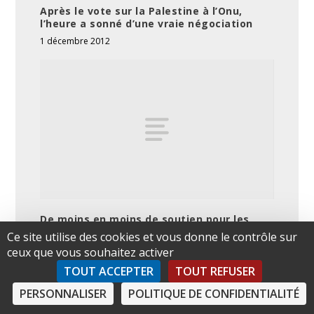
Après le vote sur la Palestine à l’Onu,
l’heure a sonné d’une vraie négociation
1 décembre 2012
De moins en moins de soutien pour les
colonies en Israel
Ce site utilise des cookies et vous donne le contrôle sur
14 mai 2002
ceux que vous souhaitez activer
TOUT ACCEPTER
TOUT REFUSER
PERSONNALISER
POLITIQUE DE CONFIDENTIALITÉ