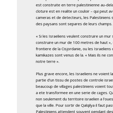
est construite en terre palestinienne au-dela 
cloture est en realite un couloir – qui peut 
cameras et de detecteurs, les Palestiniens 
des paysans sont separes de leurs champs.
« Si les Israeliens veulent construire un mu
construire un mur de 100 metres de haut », nou
frontiere de la Cisjordanie, ou les Israelien
kamikazes sont venus de la. « Mais ils ne cons
notre terre ».
Plus grave encore, les Israeliens ne voient la
partie d’un tissu de postes de controle israel
beaucoup de villages palestiniens voient tou
a ete transformee en une serie de cages. Qalq
non seulement du territoire israelien a l’oue
que la ville. Pour sortir de Qalqilya il faut p
Palestiniens attendent souvent pendant des