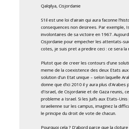
Qalqilya, Cisjordanie
S1il est une loi d’airain qui aura faconne l’his
consequences non desirees. Par exemple, I
involontaires de sa victoire en 1967. Aujourd
Cisjordanie pour empecher les attentats-sui
cotes, je suis pret a predire ceci : ce sera
Plutot que de creer les contours d’une solut
meme de la coexistence des deux Etats aux y
solution d’un Etat unique – selon laquelle Ar
donne que d’ici 2010 il y aura plus d’Arabes 
d’Israel, de Cisjordanie et de Gaza reunis, 
probleme a Israel. Si les Juifs aux Etats-Unis 
israelienne sur les campus, imaginez la diff
le principe du droit de vote de chacun.
Pourquoi cela ? D’abord parce que la cloture 