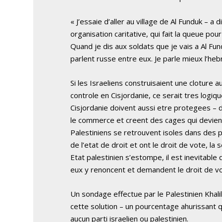
« J’essaie d’aller au village de Al Funduk – 
organisation caritative, qui fait la queue pou
Quand je dis aux soldats que je vais a Al Fu
parlent russe entre eux. Je parle mieux l’heb
Si les Israeliens construisaient une cloture 
controle en Cisjordanie, ce serait tres logiqu
Cisjordanie doivent aussi etre protegees – d
le commerce et creent des cages qui devien
Palestiniens se retrouvent isoles dans des po
de l’etat de droit et ont le droit de vote, la 
Etat palestinien s’estompe, il est inevitabl
eux y renoncent et demandent le droit de vo
Un sondage effectue par le Palestinien Khali
cette solution – un pourcentage ahurissant 
aucun parti israelien ou palestinien.