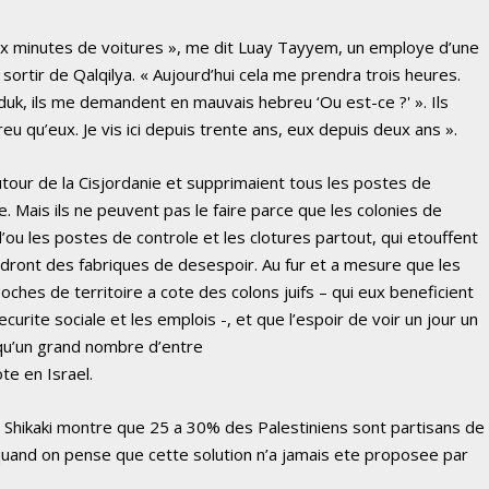
a dix minutes de voitures », me dit Luay Tayyem, un employe d’une
r sortir de Qalqilya. « Aujourd’hui cela me prendra trois heures.
nduk, ils me demandent en mauvais hebreu ‘Ou est-ce ?' ». Ils
reu qu’eux. Je vis ici depuis trente ans, eux depuis deux ans ».
autour de la Cisjordanie et supprimaient tous les postes de
e. Mais ils ne peuvent pas le faire parce que les colonies de
’ou les postes de controle et les clotures partout, qui etouffent
dront des fabriques de desespoir. Au fur et a mesure que les
ches de territoire a cote des colons juifs – qui eux beneficient
securite sociale et les emplois -, et que l’espoir de voir un jour un
e qu’un grand nombre d’entre
te en Israel.
l Shikaki montre que 25 a 30% des Palestiniens sont partisans de
quand on pense que cette solution n’a jamais ete proposee par