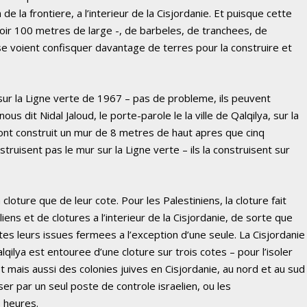
de la frontiere, a l’interieur de la Cisjordanie. Et puisque cette
avoir 100 metres de large -, de barbeles, de tranchees, de
se voient confisquer davantage de terres pour la construire et
r sur la Ligne verte de 1967 – pas de probleme, ils peuvent
s dit Nidal Jaloud, le porte-parole le la ville de Qalqilya, sur la
s ont construit un mur de 8 metres de haut apres que cinq
truisent pas le mur sur la Ligne verte – ils la construisent sur
 cloture que de leur cote. Pour les Palestiniens, la cloture fait
iens et de clotures a l’interieur de la Cisjordanie, de sorte que
tes leurs issues fermees a l’exception d’une seule. La Cisjordanie
ilya est entouree d’une cloture sur trois cotes – pour l’isoler
st mais aussi des colonies juives en Cisjordanie, au nord et au sud
asser par un seul poste de controle israelien, ou les
 heures.