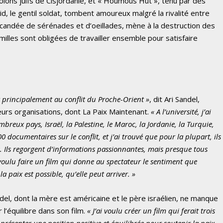
olons juifs de Cisjordanie, et « Houmous Hut », tenu par des
avid, le gentil soldat, tombent amoureux malgré la rivalité entre
, scandée de sérénades et d’oeillades, mène à la destruction des
amilles sont obligées de travailler ensemble pour satisfaire
 et principalement au conflit du Proche-Orient »
, dit Ari Sandel,
ieurs organisations, dont La Paix Maintenant.
« A l’université, j’ai
nombreux pays, Israël, la Palestine, le Maroc, la Jordanie, la Turquie,
00 documentaires sur le conflit, et j’ai trouvé que pour la plupart, ils
ens. Ils regorgent d’informations passionnantes, mais presque tous
 voulu faire un film qui donne au spectateur le sentiment que
la paix est possible, qu’elle peut arriver. »
ndel, dont la mère est américaine et le père israélien, ne manque
 l’équilibre dans son film.
« J’ai voulu créer un film qui ferait trois
 et présenter une position positive et équilibrée pour soutenir la paix.