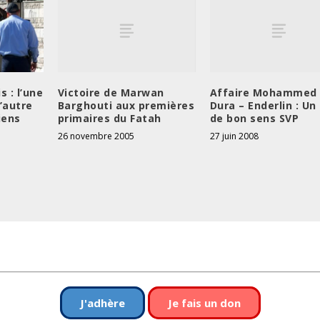
Victoire de Marwan
Affaire Mohammed 
s : l’une
Barghouti aux premières
Dura – Enderlin : Un
l’autre
primaires du Fatah
de bon sens SVP
iens
26 novembre 2005
27 juin 2008
J'adhère
Je fais un don