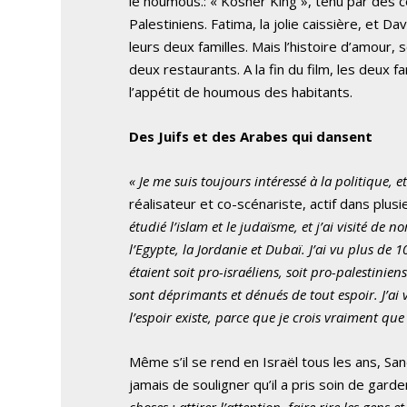
le houmous.: « Kosher King », tenu par des c
Palestiniens. Fatima, la jolie caissière, et D
leurs deux familles. Mais l’histoire d’amour
deux restaurants. A la fin du film, les deux f
l’appétit de houmous des habitants.
Des Juifs et des Arabes qui dansent
« Je me suis toujours intéressé à la politique,
réalisateur et co-scénariste, actif dans plus
étudié l’islam et le judaïsme, et j’ai visité de 
l’Egypte, la Jordanie et Dubaï. J’ai vu plus de 1
étaient soit pro-israéliens, soit pro-palestini
sont déprimants et dénués de tout espoir. J’ai
l’espoir existe, parce que je crois vraiment que 
Même s’il se rend en Israël tous les ans, Sa
jamais de souligner qu’il a pris soin de garder
choses : attirer l’attention, faire rire les gens