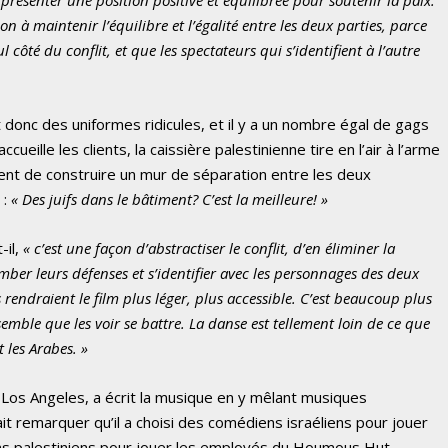
on à maintenir l’équilibre et l’égalité entre les deux parties, parce
côté du conflit, et que les spectateurs qui s’identifient à l’autre
onc des uniformes ridicules, et il y a un nombre égal de gags
ueille les clients, la caissière palestinienne tire en l’air à l’arme
tent de construire un mur de séparation entre les deux
 :
« Des juifs dans le bâtiment? C’est la meilleure! »
-il,
« c’est une façon d’abstractiser le conflit, d’en éliminer la
omber leurs défenses et s’identifier avec les personnages des deux
 rendraient le film plus léger, plus accessible. C’est beaucoup plus
semble que les voir se battre. La danse est tellement loin de ce que
t les Arabes. »
 Los Angeles, a écrit la musique en y mêlant musiques
fait remarquer qu’il a choisi des comédiens israéliens pour jouer
ns palestiniens pour jouer les employés du Houmous Hut.