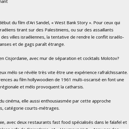
nant
début du film d’Ari Sandel, « West Bank Story ». Pour ceux qui
raéliens tirant sur des Palestiniens, ou sur des assaillants
 villes israéliennes, la tentative de rendre le conflit israélo-
anses et de gags paraît étrange.
n Cisjordanie, avec mur de séparation et cocktails Molotov?
ux mélo se révèle très vite être une expérience rafraîchissante.
érences au film hollywoodien de 1961 multi-oscarisé en font une
 régionale et mélo provoquent la catharsis.
 du cinéma, elle aussi enthousiasmée par cette approche
ars, catégorie courts-métrages.
e, avec deux restaurants fast food spécialisés dans le falafel et