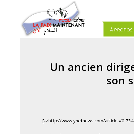
Panneau de gestion des cookies
À PROPOS
Un ancien dirig
son 
[->http://www.ynetnews.com/articles/0,73