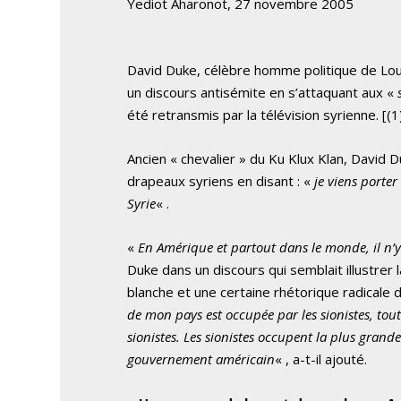
Yediot Aharonot, 27 novembre 2005
David Duke, célèbre homme politique de Louis
un discours antisémite en s’attaquant aux «
été retransmis par la télévision syrienne.
[(1
Ancien « chevalier » du Ku Klux Klan, David 
drapeaux syriens en disant : «
je viens porte
Syrie
« .
«
En Amérique et partout dans le monde, il n’y 
Duke dans un discours qui semblait illustrer 
blanche et une certaine rhétorique radicale
de mon pays est occupée par les sionistes, tou
sionistes. Les sionistes occupent la plus grand
gouvernement américain
« , a-t-il ajouté.