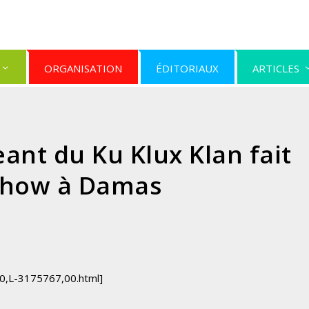
ORGANISATION
ÉDITORIAUX
ARTICLES
eant du Ku Klux Klan fait
show à Damas
40,L-3175767,00.html]