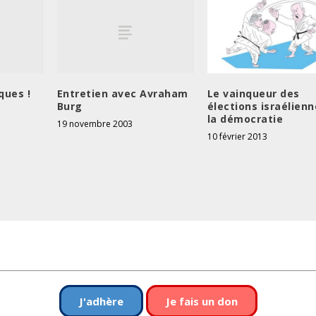
ques !
Entretien avec Avraham
Le vainqueur des
Burg
élections israélienn
la démocratie
19 novembre 2003
10 février 2013
J'adhère
Je fais un don