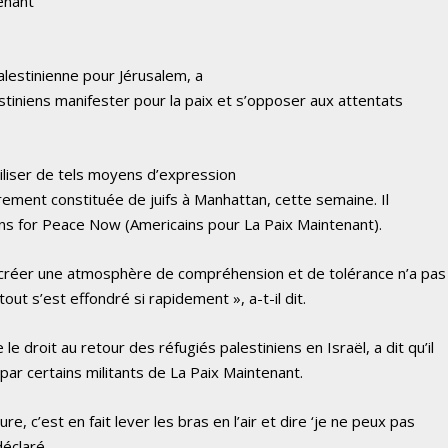
enant
alestinienne pour Jérusalem, a
estiniens manifester pour la paix et s’opposer aux attentats
iliser de tels moyens d’expression
airement constituée de juifs à Manhattan, cette semaine. Il
ns for Peace Now (Americains pour La Paix Maintenant).
our créer une atmosphère de compréhension et de tolérance n’a pas
 tout s’est effondré si rapidement », a-t-il dit.
le droit au retour des réfugiés palestiniens en Israël, a dit qu’il
é par certains militants de La Paix Maintenant.
ure, c’est en fait lever les bras en l’air et dire ‘je ne peux pas
déclaré.