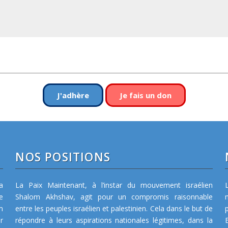
J'adhère
Je fais un don
NOS POSITIONS
a
La Paix Maintenant, à l’instar du mouvement israélien
e
Shalom Akhshav, agit pour un compromis raisonnable
m
entre les peuples israélien et palestinien. Cela dans le but de
r
répondre à leurs aspirations nationales légitimes, dans la