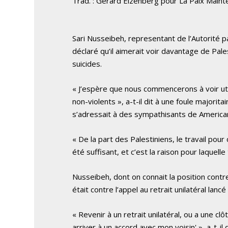
Trad. : Gérard Eizenberg pour La Paix Maint
Sari Nusseibeh, representant de l’Autorité p
déclaré qu’il aimerait voir davantage de Pal
suicides.
« J’espère que nous commencerons à voir ut
non-violents », a-t-il dit à une foule majorit
s’adressait à des sympathisants de America
« De la part des Palestiniens, le travail p
été suffisant, et c’est la raison pour laquelle
Nusseibeh, dont on connait la position contre 
était contre l’appel au retrait unilatéral lanc
« Revenir à un retrait unilatéral, ou a une clôt
arriver à un accord avec mon voisin' », a-t-il 