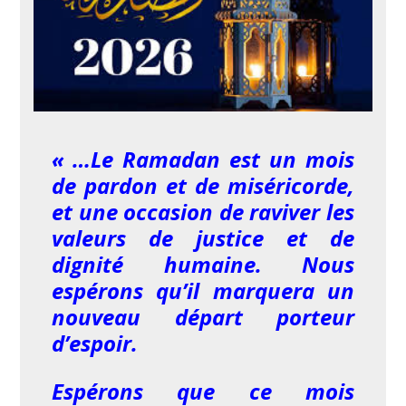
« …Le Ramadan est un mois
de pardon et de miséricorde,
et une occasion de raviver les
valeurs de justice et de
dignité humaine. Nous
espérons qu’il marquera un
nouveau départ porteur
d’espoir.
Espérons que ce mois