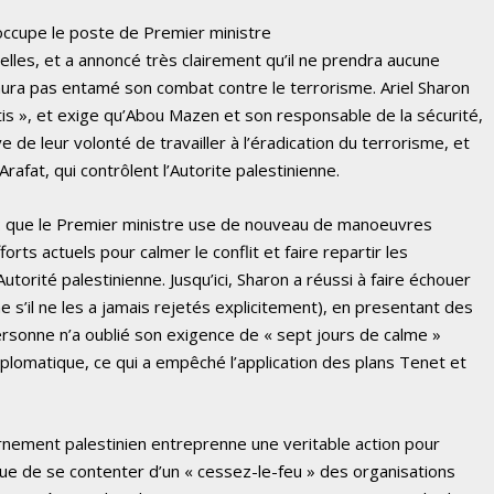
cupe le poste de Premier ministre
cilelles, et a annoncé très clairement qu’il ne prendra aucune
l n’aura pas entamé son combat contre le terrorisme. Ariel Sharon
atis », et exige qu’Abou Mazen et son responsable de la sécurité,
e leur volonté de travailler à l’éradication du terrorisme, et
afat, qui contrôlent l’Autorite palestinienne.
n : que le Premier ministre use de nouveau de manoeuvres
orts actuels pour calmer le conflit et faire repartir les
utorité palestinienne. Jusqu’ici, Sharon a réussi à faire échouer
e s’il ne les a jamais rejetés explicitement), en presentant des
rsonne n’a oublié son exigence de « sept jours de calme »
plomatique, ce qui a empêché l’application des plans Tenet et
rnement palestinien entreprenne une veritable action pour
 que de se contenter d’un « cessez-le-feu » des organisations