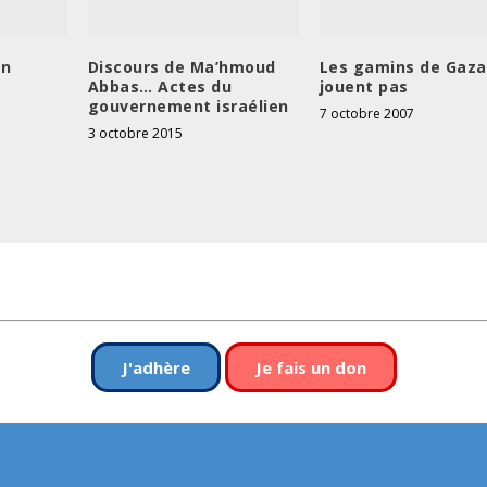
on
Discours de Ma’hmoud
Les gamins de Gaza
Abbas… Actes du
jouent pas
gouvernement israélien
7 octobre 2007
3 octobre 2015
J'adhère
Je fais un don