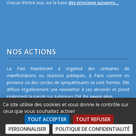
chacun d’entre eux, sur la base
des principes suivants...
NOS ACTIONS
La Paix Maintenant a organisé des centaines de
manifestations ou réunions publiques, à Paris comme en
province où des cercles de sympathisants se sont formés. Elle
diffuse régulièrement une newsletter à ses abonnés et prend
également la parole sur Judaïques FM.
En savoir plus...
Ce site utilise des cookies et vous donne le contrôle sur
ceux que vous souhaitez activer
TOUT ACCEPTER
TOUT REFUSER
PERSONNALISER
POLITIQUE DE CONFIDENTIALITÉ
©2026 La Paix Maintenant -
Plan de site