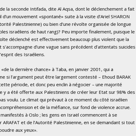
 la seconde Intifada, dite Al Aqsa, dont le déclenchement a fait
t-il d’un mouvement «spontané» suite à la visite d’Ariel SHARON
utorité Palestinienne) ou bien d’une révolte organisée de longue
bles israéliens de haut rang)? Peu importe finalement, puisque le
lte déclenché est effectivement beaucoup plus violent que la
s et s’accompagne d’une vague sans précédent d’attentats suicides
esprit des Israéliens.
ns «de la dernière chance» à Taba, en janvier 2001, qui a
ême si l’argument peut être largement contesté – Ehoud BARAK
 cette période, et donc peu enclin à négocier – une majorité
e y a été offerte aux Palestiniens de créer leur Etat sur 98% des
pas voulu. Le climat qui prévaut à ce moment du côté israélien
incompréhension et de la méfiance, sur fond de violence accrue.
s manifestés à Oslo ; les gens en Israël commencent à se
er ARAFAT et de l’Autorité Palestinienne, en se demandant si tout
 poudre aux yeux».