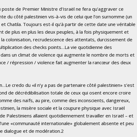
u poste de Premier Ministre d’Israël ne fera qu’aggraver ce
ante du côté palestinien vis-à-vis de celui que l’on surnomme (un
t Chatila. Toujours est-il qu’à partir de cette date une véritable
 de plus en plus les deux peuples, à la fois physiquement et
la colonisation, recrudescence des attentats, durcissement de
ultiplication des checks points…La vie quotidienne des
e, dans un climat de violence qui augmente le nombre de morts et
ence / répression / violence fait augmenter la rancœur des deux
n…Le credo du «il n’y a pas de partenaire côté palestinien» s’est
fond de décrédibilisation totale de ceux qui osent encore croire
comme des naïfs, au pire, comme des inconscients, dangereux,
estinien, la misère sociale et la coupure physique avec Israël
 Palestiniens allaient quotidiennement travailler en Israël – et
d d’une «communauté internationale» globalement absente et peu
t de dialogue et de modération.2