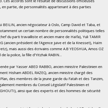
 Ces accords sont le résultat de discussions officieuses
n partie, de personnalités appartenant à des parties
si BEILIN, ancien négociateur à Oslo, Camp David et Taba, et
 notamment un certain nombre de personnalités politiques telles
f du parti travailliste et ancien maire de Haïfa), Yuli TAMIR
RG (ancien président de l’Agence juive et de la Knesset), Haïm
retz), mais aussi des écrivains comme A.B YEOSHUA, Amos OZ
e la police, la fille d’Yitzhak RABIN…
e menée par Yasser ABED RABBO, ancien ministre Palestinien en
mment Hisham ABDEL RAZEQ, ancien ministre chargé des
du Plan, des membres de la jeune garde du Fatah et des Tanzim,
ment membres du Conseil Législatif Palestinien et
HOUTI), ainsi que des experts et des hommes de sécurité