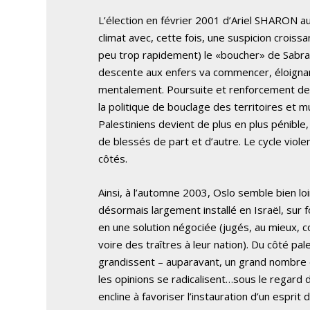
L’élection en février 2001 d’Ariel SHARON a
climat avec, cette fois, une suspicion croiss
peu trop rapidement) le «boucher» de Sabra e
descente aux enfers va commencer, éloignant
mentalement. Poursuite et renforcement de 
la politique de bouclage des territoires et m
Palestiniens devient de plus en plus pénibl
de blessés de part et d’autre. Le cycle viol
côtés.
Ainsi, à l’automne 2003, Oslo semble bien loi
désormais largement installé en Israël, sur 
en une solution négociée (jugés, au mieux, 
voire des traîtres à leur nation). Du côté pal
grandissent – auparavant, un grand nombre de
les opinions se radicalisent…sous le regar
encline à favoriser l’instauration d’un espri