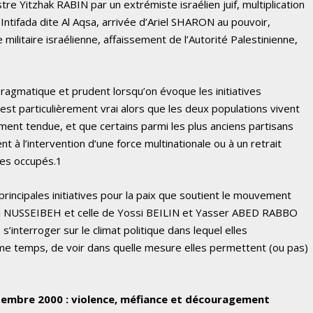
tre Yitzhak RABIN par un extrémiste israélien juif, multiplication
Intifada dite Al Aqsa, arrivée d’Ariel SHARON au pouvoir,
ilitaire israélienne, affaissement de l’Autorité Palestinienne,
s pragmatique et prudent lorsqu’on évoque les initiatives
i est particulièrement vrai alors que les deux populations vivent
ment tendue, et que certains parmi les plus anciens partisans
 à l’intervention d’une force multinationale ou à un retrait
ires occupés.1
rincipales initiatives pour la paix que soutient le mouvement
ri NUSSEIBEH et celle de Yossi BEILIN et Yasser ABED RABBO
s’interroger sur le climat politique dans lequel elles
ème temps, de voir dans quelle mesure elles permettent (ou pas)
ptembre 2000 : violence, méfiance et découragement