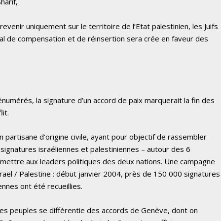
harif,
evenir uniquement sur le territoire de l’Etat palestinien, les Juifs
ional de compensation et de réinsertion sera crée en faveur des
énumérés, la signature d’un accord de paix marquerait la fin des
it.
n partisane d’origine civile, ayant pour objectif de rassembler
ignatures israéliennes et palestiniennes – autour des 6
oumettre aux leaders politiques des deux nations. Une campagne
raël / Palestine : début janvier 2004, près de 150 000 signatures
nnes ont été recueillies.
 des peuples se différentie des
accords de Genève
, dont on