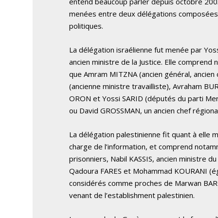
entend beaucoup parler depuis octobre 2003.
menées entre deux délégations composées, e
politiques.
La délégation israélienne fut menée par Yos
ancien ministre de la Justice. Elle comprend
que Amram MITZNA (ancien général, ancien che
(ancienne ministre travailliste), Avraham BU
ORON et Yossi SARID (députés du parti Me
ou David GROSSMAN, un ancien chef régional d
La délégation palestinienne fit quant à ell
charge de l’information, et comprend nota
prisonniers, Nabil KASSIS, ancien ministre 
Qadoura FARES et Mohammad KOURANI (égale
considérés comme proches de Marwan BARG
venant de l’establishment palestinien.