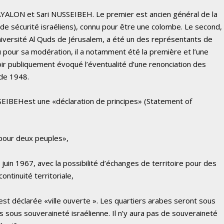
 AYALON et Sari NUSSEIBEH. Le premier est ancien général de la
 de sécurité israéliens), connu pour être une colombe. Le second,
’Université Al Quds de Jérusalem, a été un des représentants de
u pour sa modération, il a notamment été la première et l’une
oir publiquement évoqué l’éventualité d’une renonciation des
 de 1948.
SSEIBEH
est une «déclaration de principes» (Statement of
pour deux peuples»,
juin 1967, avec la possibilité d’échanges de territoire pour des
ntinuité territoriale,
est déclarée «ville ouverte ». Les quartiers arabes seront sous
fs sous souveraineté israélienne. Il n’y aura pas de souveraineté