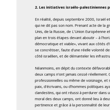
2. Les initiatives israélo-palestiniennes p
En réalité, depuis septembre 2000, Israël et
qui ne dit pas son nom. Prenant acte de la g
Unis, de la Russie, de L’Union Européenne et 
plan en trois étapes devant aboutir – à l’hor
démocratique et viable», vivant aux côtés d’Is
se concrétiser, faute d’une réelle volonté d
côté israélien, et de démanteler les infrastru
Néanmoins, en dépit du contexte défavorable 
deux camps n’ont jamais cessé réellement. Ce
professionnelles ou même de voisinage, et son
paix, d’écrivains, ou d’hommes politiques ay
clandestins, qui ont réussi à perdurer dans
moral des deux camps, ont donné lieu à deux 
pertinence et grâce à la personnalité de leu