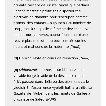
brillante carrière de juriste, tandis que Michael
Chabon mettait à profit ses disponibilités
d’écrivain en chambre pour s’occuper, comme
promis, des enfants – aujourd’hui au nombre de
cinq. Jusqu’à ce qu’elle-même ne devienne, avec
ses encouragements, auteur à son tour d’une
œuvre plus intimiste, surtout centrée sur les
heurs et malheurs de la maternité.
[NdlR]
[3]
Hébron: Note en cours de rédaction.
[NdlR]
[4]
Kibboutznik
, membre d’un kibboutz – un
vocable forgé à l’aide de la désinence russe
“nik”, passée dans l’hébreu des pionniers via le
yiddish. En l’occurrence Ayeleth haSharar, (litt. La
Gazelle-de-l’Aube), dans les monts de Galilée à
proximité de Safed.
[NdlR]