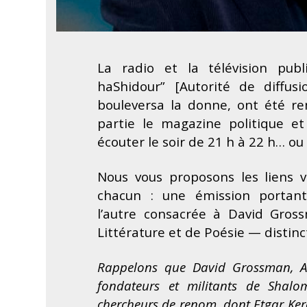
La radio et la télévision publ
haShidour” [Autorité de diffus
bouleversa la donne, ont été re
partie le magazine politique et 
écouter le soir de 21 h à 22 h… ou 
Nous vous proposons les liens 
chacun : une émission portan
l’autre
consacrée
à David
Gross
Littérature et de Poésie
— distinc
Rappelons que David Grossman, A
fondateurs et militants de Shal
chercheurs de renom, dont Etgar Kere