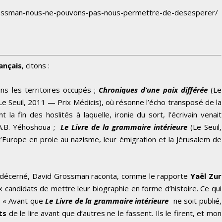
grossman-nous-ne-pouvons-pas-nous-permettre-de-desesperer/
ançais
, citons :
ns les territoires occupés ;
Chroniques d’une paix différée
(Le
Le Seuil, 2011 — Prix Médicis), où résonne l’écho transposé de la
la fin des hoslités à laquelle, ironie du sort, l’écrivain venait
A.B. Yéhoshoua ;
Le Livre de la grammaire intérieure
(Le Seuil,
 l’Europe en proie au nazisme, leur émigration et la Jérusalem de
t décerné, David Grossman raconta, comme le rapporte
Yaël Zur
x candidats de mettre leur biographie en forme d’histoire. Ce qui
 : « Avant que
Le Livre de la grammaire intérieure
ne soit publié,
ts
de le lire avant que d’autres ne le fassent. Ils le firent, et mon