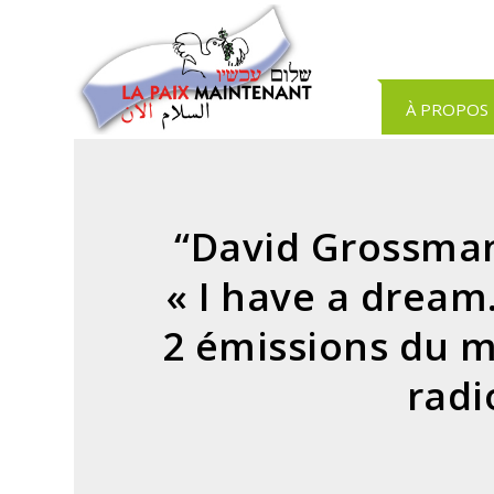
Panneau de gestion des cookies
À PROPOS
“David Grossman 
« I have a drea
2 émissions du m
radi