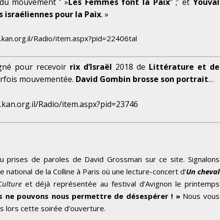
e du mouvement ‘ »
Les Femmes font la Paix
” ;’ et
Youval
 israéliennes pour la Paix
. »
kan.org.il/Radio/item.aspx?pid=22406tal
gné pour recevoir
rix d’Israël
2018 de
Littérature et de
parfois mouvementée.
David Gombin brosse son portrait
…
.kan.org.il/Radio/item.aspx?pid=23746
u prises de paroles de David Grossman sur ce site. Signalons
national de la Colline à Paris où une lecture-concert d’
Un cheval
Culture
et déjà représentée au festival d’Avignon le printemps
s ne pouvons nous permettre de désespérer ! »
Nous vous
s lors cette soirée d’ouverture.