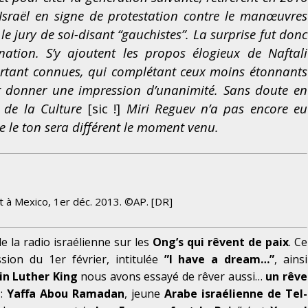
Israël en signe de protestation contre le manœuvres
e jury de soi-disant “gauchistes”. La surprise fut donc
ation. S’y ajoutent les propos élogieux de Naftali
ourtant connues, qui complétant ceux moins étonnants
t donner une impression d’unanimité. Sans doute en
e de la Culture
[sic !]
Miri Reguev n’a pas encore eu
e le ton sera différent le moment venu.
 à Mexico, 1er déc. 2013
. ©
AP. [DR]
 la radio israélienne sur les
Ong’s qui rêvent de paix
.
Ce
on du 1er février, intitulée
”
I have a dream…
”
, ainsi
in Luther King
nous avons essayé de rêver aussi…
un rêve
 :
Yaffa Abou Ramadan
, jeune
Arabe israélienne de Tel-