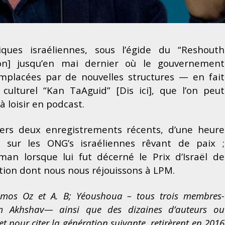
iques israéliennes, sous l’égide du “Reshouth
ion] jusqu’en mai dernier où le gouvernement
mplacées par de nouvelles structures — en fait
culturel “Kan TaAguid” [Dis ici], que l’on peut
à loisir en podcast.
vers deux enregistrements récents, d’une heure
t sur les ONG’s
israéliennes
rêvant de paix ;
man lorsque lui fut décerné le Prix d’Israël de
tion dont nous nous réjouissons à LPM.
mos Oz et A. B; Yéoushoua – tous trois membres-
om Akhshav— ainsi que des dizaines d’auteurs ou
t pour citer la génération suivante, retirèrent en 2016