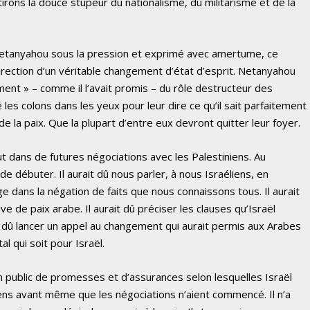
rons la douce stupeur du nationalisme, du militarisme et de la
 Netanyahou sous la pression et exprimé avec amertume, ce
irection d’un véritable changement d’état d’esprit. Netanyahou
nt » – comme il l’avait promis – du rôle destructeur des
dé les colons dans les yeux pour leur dire ce qu’il sait parfaitement
 de la paix. Que la plupart d’entre eux devront quitter leur foyer.
atout dans de futures négociations avec les Palestiniens. Au
 de débuter. Il aurait dû nous parler, à nous Israéliens, en
 dans la négation de faits que nous connaissons tous. Il aurait
ive de paix arabe. Il aurait dû préciser les clauses qu’Israël
ait dû lancer un appel au changement qui aurait permis aux Arabes
al qui soit pour Israël.
on public de promesses et d’assurances selon lesquelles Israël
ens avant même que les négociations n’aient commencé. Il n’a