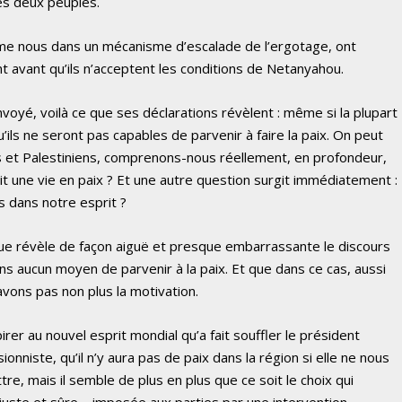
es deux peuples.
omme nous dans un mécanisme d’escalade de l’ergotage, ont
nt avant qu’ils n’acceptent les conditions de Netanyahou.
oyé, voilà ce que ses déclarations révèlent : même si la plupart
u’ils ne seront pas capables de parvenir à faire la paix. On peut
s et Palestiniens, comprenons-nous réellement, en profondeur,
ait une vie en paix ? Et une autre question surgit immédiatement :
rs dans notre esprit ?
 que révèle de façon aiguë et presque embarrassante le discours
ns aucun moyen de parvenir à la paix. Et que dans ce cas, aussi
avons pas non plus la motivation.
rer au nouvel esprit mondial qu’a fait souffler le président
onniste, qu’il n’y aura pas de paix dans la région si elle ne nous
re, mais il semble de plus en plus que ce soit le choix qui
 juste et sûre – imposée aux parties par une intervention