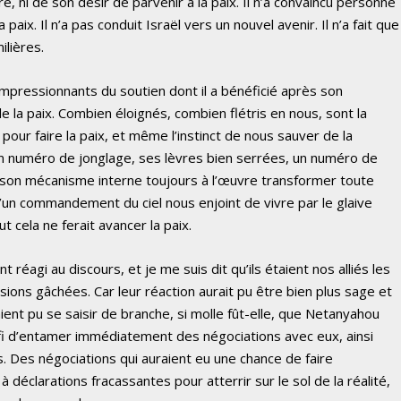
e, ni de son désir de parvenir à la paix. Il n’a convaincu personne
paix. Il n’a pas conduit Israël vers un nouvel avenir. Il n’a fait que
ilières.
es impressionnants du soutien dont il a bénéficié après son
de la paix. Combien éloignés, combien flétris en nous, sont la
 pour faire la paix, et même l’instinct de nous sauver de la
on numéro de jonglage, ses lèvres bien serrées, un numéro de
vu son mécanisme interne toujours à l’œuvre transformer toute
’un commandement du ciel nous enjoint de vivre par le glaive
out cela ne ferait avancer la paix.
t réagi au discours, et je me suis dit qu’ils étaient nos alliés les
sions gâchées. Car leur réaction aurait pu être bien plus sage et
aient pu se saisir de branche, si molle fût-elle, que Netanyahou
défi d’entamer immédiatement des négociations avec eux, ainsi
s. Des négociations qui auraient eu une chance de faire
éclarations fracassantes pour atterrir sur le sol de la réalité,