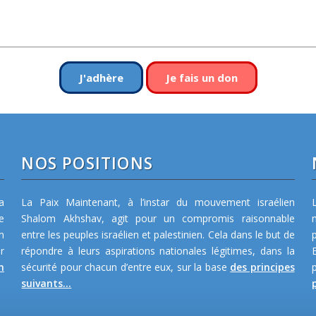
J'adhère
Je fais un don
NOS POSITIONS
a
La Paix Maintenant, à l’instar du mouvement israélien
e
Shalom Akhshav, agit pour un compromis raisonnable
m
entre les peuples israélien et palestinien. Cela dans le but de
r
répondre à leurs aspirations nationales légitimes, dans la
n
sécurité pour chacun d’entre eux, sur la base
des principes
suivants...
p