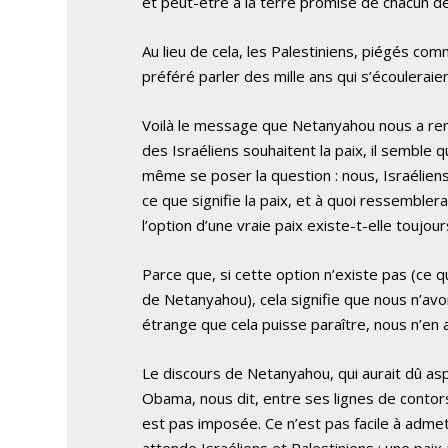
et peut-être à la terre promise de chacun d
Au lieu de cela, les Palestiniens, piégés c
préféré parler des mille ans qui s’écouleraie
Voilà le message que Netanyahou nous a renv
des Israéliens souhaitent la paix, il semble q
même se poser la question : nous, Israélien
ce que signifie la paix, et à quoi ressembler
l’option d’une vraie paix existe-t-elle toujou
Parce que, si cette option n’existe pas (ce
de Netanyahou), cela signifie que nous n’avo
étrange que cela puisse paraître, nous n’en 
Le discours de Netanyahou, qui aurait dû aspi
Obama, nous dit, entre ses lignes de contorsi
est pas imposée. Ce n’est pas facile à admett
attende Israéliens et Palestiniens : une paix