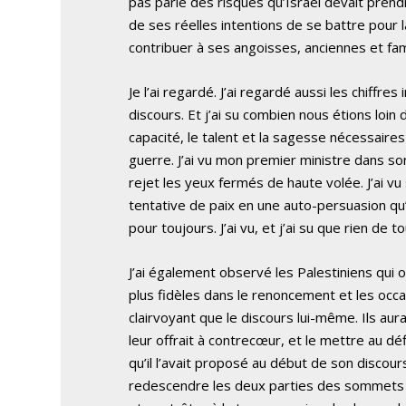
pas parlé des risques qu’Israël devait prendr
de ses réelles intentions de se battre pour la 
contribuer à ses angoisses, anciennes et fam
Je l’ai regardé. J’ai regardé aussi les chiffr
discours. Et j’ai su combien nous étions loin 
capacité, le talent et la sagesse nécessaires
guerre. J’ai vu mon premier ministre dans s
rejet les yeux fermés de haute volée. J’ai 
tentative de paix en une auto-persuasion qu
pour toujours. J’ai vu, et j’ai su que rien de t
J’ai également observé les Palestiniens qui on
plus fidèles dans le renoncement et les occa
clairvoyant que le discours lui-même. Ils aur
leur offrait à contrecœur, et le mettre au 
qu’il l’avait proposé au début de son discour
redescendre les deux parties des sommets à d