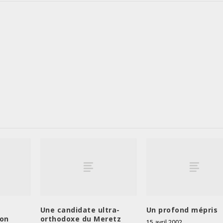
-
Une candidate ultra-
Un profond mépris
ron
orthodoxe du Meretz
15 avril 2002