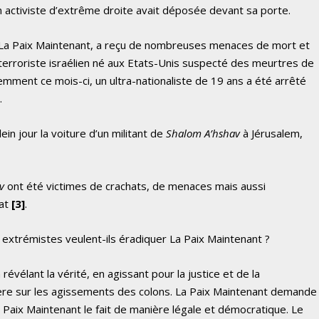
un activiste d’extrême droite avait déposée devant sa porte.
 La Paix Maintenant, a reçu de nombreuses menaces de mort et
 un terroriste israélien né aux Etats-Unis suspecté des meurtres de
cemment ce mois-ci, un ultra-nationaliste de 19 ans a été arrêté
.
ein jour la voiture d’un militant de
Shalom A’hshav
à Jérusalem,
v
ont été victimes de crachats, de menaces mais aussi
nat
[3]
.
s extrémistes veulent-ils éradiquer La Paix Maintenant ?
vélant la vérité, en agissant pour la justice et de la
ière sur les agissements des colons. La Paix Maintenant demande
 La Paix Maintenant le fait de manière légale et démocratique. Le