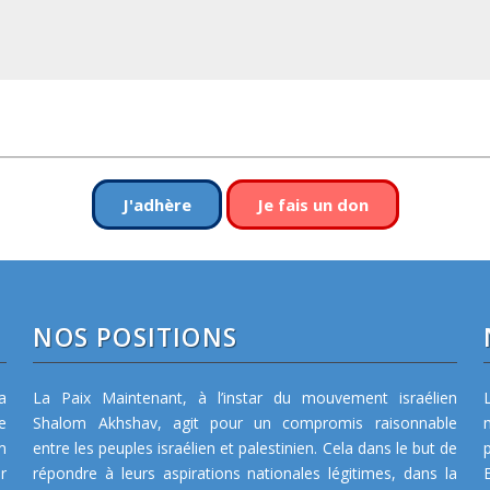
J'adhère
Je fais un don
NOS POSITIONS
a
La Paix Maintenant, à l’instar du mouvement israélien
e
Shalom Akhshav, agit pour un compromis raisonnable
m
entre les peuples israélien et palestinien. Cela dans le but de
r
répondre à leurs aspirations nationales légitimes, dans la