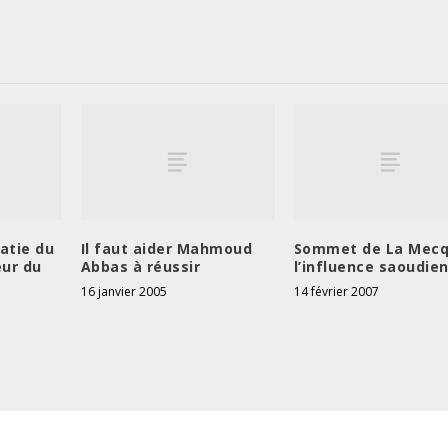
atie du
Il faut aider Mahmoud
Sommet de La Mecq
eur du
Abbas à réussir
l’influence saoudie
16 janvier 2005
14 février 2007