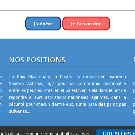
J'adhère
Je fais un don
NOS POSITIONS
a
La Paix Maintenant, à l’instar du mouvement israélien
e
Shalom Akhshav, agit pour un compromis raisonnable
m
entre les peuples israélien et palestinien. Cela dans le but de
r
répondre à leurs aspirations nationales légitimes, dans la
n
sécurité pour chacun d’entre eux, sur la base
des principes
suivants...
p
TOUT ACCEPT
contrôle sur ceux que vous souhaitez activer