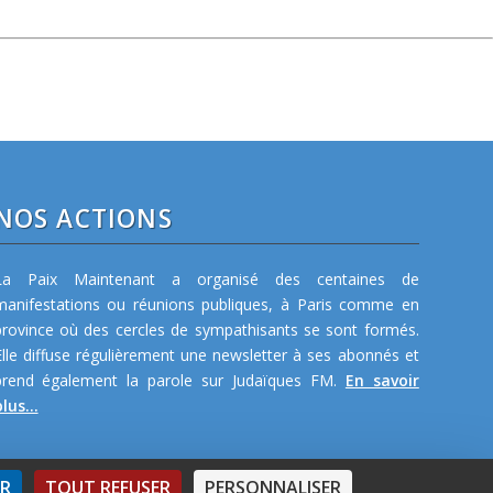
NOS ACTIONS
La Paix Maintenant a organisé des centaines de
manifestations ou réunions publiques, à Paris comme en
province où des cercles de sympathisants se sont formés.
Elle diffuse régulièrement une newsletter à ses abonnés et
prend également la parole sur Judaïques FM.
En savoir
lus...
ER
TOUT REFUSER
PERSONNALISER