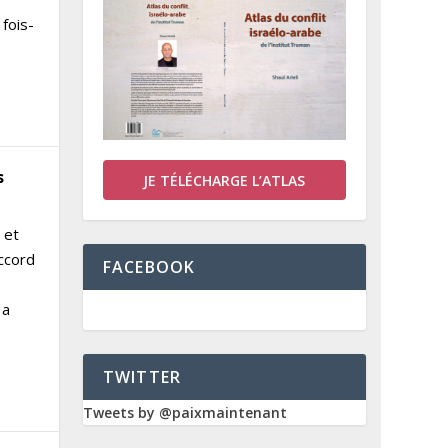
 fois-
s
JE TÉLÉCHARGE L’ATLAS
 et
accord
FACEBOOK
 a
TWITTER
Tweets by @paixmaintenant