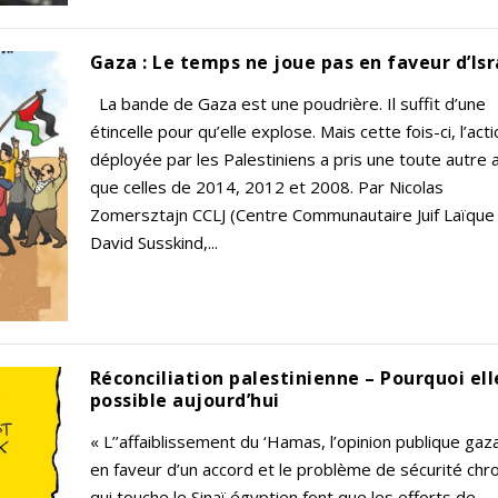
Gaza : Le temps ne joue pas en faveur d’Isr
La bande de Gaza est une poudrière. Il suffit d’une
étincelle pour qu’elle explose. Mais cette fois-ci, l’acti
déployée par les Palestiniens a pris une toute autre a
que celles de 2014, 2012 et 2008. Par Nicolas
Zomersztajn CCLJ (Centre Communautaire Juif Laïque
David Susskind,...
Réconciliation palestinienne – Pourquoi ell
possible aujourd’hui
« L’’affaiblissement du ‘Hamas, l’opinion publique gaz
en faveur d’un accord et le problème de sécurité chr
qui touche le Sinaï égyptien font que les efforts de