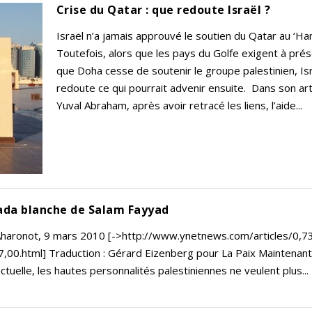
Crise du Qatar : que redoute Israël ?
Israël n’a jamais approuvé le soutien du Qatar au ‘Ha
Toutefois, alors que les pays du Golfe exigent à pré
que Doha cesse de soutenir le groupe palestinien, Is
redoute ce qui pourrait advenir ensuite. Dans son arti
Yuval Abraham, après avoir retracé les liens, l’aide...
fada blanche de Salam Fayyad
Aharonot, 9 mars 2010 [->http://www.ynetnews.com/articles/0,7
,00.html] Traduction : Gérard Eizenberg pour La Paix Maintenant
actuelle, les hautes personnalités palestiniennes ne veulent plus...