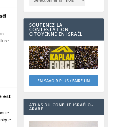
aël
SOUTENEZ LA
CONTESTATION
on
CITOYENNE EN ISRAËL
llure
EN SAVOIR PLUS / FAIRE UN
DON
e est
ATLAS DU CONFLIT ISRAÉLO-
ARABE
aouie
onique