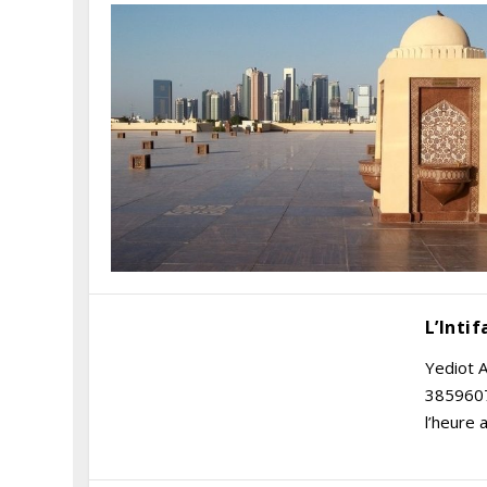
L’Inti
Yediot 
3859607
l’heure 