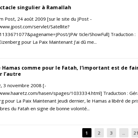
ctacle singulier à Ramallah
m Post, 24 août 2009 [sur le site du JPost -
www.jpost.com/servlet/Satellite?
1133671077&pagename=JPost/JPAr ticle/ShowFull] Traduction :
izenberg pour La Paix Maintenant J’ai dû me...
e Hamas comme pour le Fatah, l’important est de fai
r l’autre
z, 3 novembre 2008 [-
/www.haaretz.com/hasen/spages/1033334.html] Traduction : Gér
g pour La Paix Maintenant Jeudi dernier, le Hamas a libéré de pr
res du Fatah en signe de bonne volonté...
1
2
3
...
2