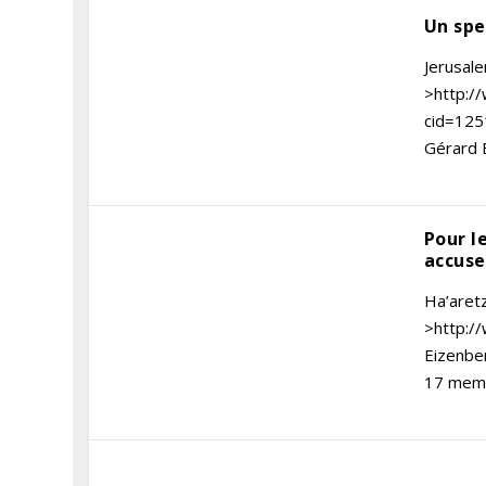
Un spe
Jerusale
>http://
cid=125
Gérard E
Pour l
accuse
Ha’aret
>http:/
Eizenber
17 memb