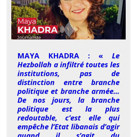
MAYA KHADRA : «
Le
Hezbollah a infiltré toutes les
institutions, pas de
distinction entre branche
politique et branche armée…
De nos jours, la branche
politique est la plus
redoutable, c’est elle qui
empêche l’Etat libanais d’agir
quand il s’agit du