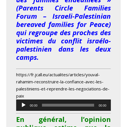
(Parents Circle Families
Forum – Israeli-Palestinian
bereaved families for Peace)
qui regroupe des proches des
victimes du conflit israélo-
palestinien dans les deux
camps.
https://fr.jcall.eu/actualites/articles/youval-
rahamim-reconstruire-la-confiance-avec-les-
palestiniens-et-reprendre-les-negociations-de-
paix
Lecteur
00:00
00:00
audio
En général, l’opinion