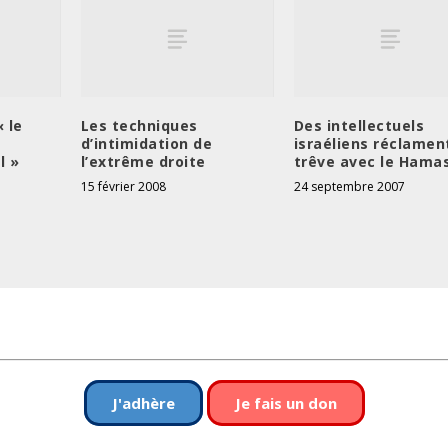
« le
Les techniques
Des intellectuels
d’intimidation de
israéliens réclamen
l »
l’extrême droite
trêve avec le Hama
15 février 2008
24 septembre 2007
J'adhère
Je fais un don