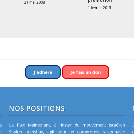
promotion
21 mai 2008
1 février 2015
J'adhère
Je fais un don
NOS POSITIONS
a
La Paix Maintenant, à l’instar du mouvement israélien
e
Shalom Akhshav, agit pour un compromis raisonnable