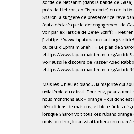
sortie de Netzarim (dans la bande de Gaza) n
près de Hebron, en Cisjordanie) ou de la fin
Sharon, a suggéré de préserver ce rêve dans
(qui a déclaré que le désengagement de Gaz
voir par ex l’article de Ze’ev Schiff : « Retir
[->https://www.lapaixmaintenant.org/article
ou celui d’Ephraïm Sneh : » Le plan de Sharo
>https://www.lapaixmaintenant.org/article8
Voir aussi le discours de Yasser Abed Rabbo 
>https://www.lapaixmaintenant.org/article96
Mais les « bleu et blanc », la majorité qui 
unilatérale du retrait. Pour eux, pour autant
nous montrions aux « orange » qui donc est l
démolitions de maisons, et bien sûr les négo
lorsque Sharon voit tous ces rubans orange de
mois ou deux, lui aussi attachera un ruban à