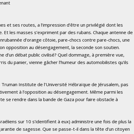
enant
es et ses routes, a l’impression d’être un privilégié dont les
ie. Et les masses s’expriment par des rubans. Chaque antenne de
 enrubannée d’orange côtoie, pare-chocs contre pare-chocs, une
son opposition au désengagement, la seconde son soutien.
me d’un débat public civilisé? Quel dommage, à première vue,
rris du panier, vienne gâcher l’humeur des automobilistes qu’ils
u Truman Institute de l’Université Hébraïque de Jérusalem, pas
ctivement à l’opposition au désengagement. Même parmi les
pte se rendre dans la bande de Gaza pour faire obstacle à
aéliens sur 10 s’identifient à eux) administre une fois de plus la
arantie de sagesse. Que se passe-t-il dans la tête d’un citoyen