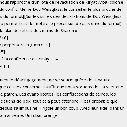
ous rapproche d’un iota de l’évacuation de Kiryat Arba (colonie
 du conflit. Même Dov Weisglass, le conseiller le plus proche de
 du formol.[[Sur les suites des déclarations de Dov Weisglass
a permettrait de mettre le processus de paix dans du formol),
er le plan de retrait des mains de Sharon »
846]
n perpétuera la guerre » [-
45]
à la conférence d’Herzliya : [-
0] ]]
soutient le désengagement, ne se soucie guère de la nature
 que cela les concerne, il suffit que nous sortions de Gaza et que
e patron. Les avant-postes, les confiscations de terres, les
ciations de paix, tout cela peut attendre. Il est probable que
puis sa limousine, il rigole un bon coup. Avec leur aide, dans un
 son antenne. Un ruban orange.