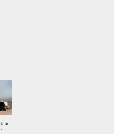
t le
-