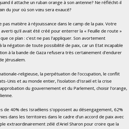
uand il attache un ruban orange à son antenne? Ne réfléchit-il
main du jour où son vœu sera exaucé?
e pas matière à réjouissance dans le camp de la paix. Votre
erti qu’il avait été créé pour enterrer la « Feuille de route »
 que ce plan : c’est ne pas l’appliquer. Son avortement
la négation de toute possibilité de paix, car un Etat incapable
iation à la bande de Gaza refusera très certainement d’endurer
 de Jérusalem.
nationale-religieuse, la perpétuation de l’occupation, le conflit
ts-Unis et au monde entier, l’isolation d’Israël et la crise
l’approbation du gouvernement et du Parlement, choisir l’orange,
lienne.
près de 40% des Israéliens s’opposent au désengagement, 62%
es dans les territoires dans le cadre d’un accord de paix avec
sciple extraordinairement zélé d’Ariel Sharon pour croire que la