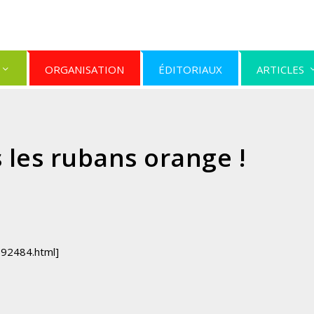
ORGANISATION
ÉDITORIAUX
ARTICLES
s les rubans orange !
592484.html]