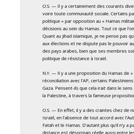
O.S. — Il y a certainement des courants div
voire toute communauté sociale. Certains par
politique » par opposition au « Hamas milita
décisions au sein du Hamas. Tout ce que l’on 
Quant au Jihad islamique, je ne pense pas qu
aux élections et ne dispute pas le pouvoir au
des pays arabes, bien que ses membres soien
politique de résistance à Israël.
N.Y. — Il y a une proposition du Hamas de « 
réconciliation avec l’AP, certains Palestiniens
Gaza. Pensent-ils que cela irait dans le sen
la Palestine, à travers la fameuse propositi
O.S. — En effet, il y a des craintes chez de
Israël, en l’absence de tout accord avec l’Aut
Fatah et le Hamas. D’autant plus qu’il n’y a p
distance est désormais réelle aussi entre le