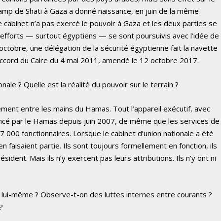
 camp de Shati à Gaza a donné naissance, en juin de la même
e cabinet n’a pas exercé le pouvoir à Gaza et les deux parties se
s efforts — surtout égyptiens — se sont poursuivis avec l’idée de
octobre, une délégation de la sécurité égyptienne fait la navette
l’accord du Caire du 4 mai 2011, amendé le 12 octobre 2017.
ale ? Quelle est la réalité du pouvoir sur le terrain ?
ement entre les mains du Hamas. Tout l’appareil exécutif, avec
ancé par le Hamas depuis juin 2007, de même que les services de
r 17 000 fonctionnaires. Lorsque le cabinet d’union nationale a été
faisaient partie. Ils sont toujours formellement en fonction, ils
sident. Mais ils n’y exercent pas leurs attributions. Ils n’y ont ni
 lui-même ? Observe-t-on des luttes internes entre courants ?
?