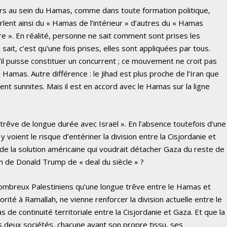
ers au sein du Hamas, comme dans toute formation politique,
lent ainsi du « Hamas de l’intérieur » d’autres du « Hamas
ire ». En réalité, personne ne sait comment sont prises les
sait, c’est qu’une fois prises, elles sont appliquées par tous.
’il puisse constituer un concurrent ; ce mouvement ne croit pas
 Hamas. Autre différence : le Jihad est plus proche de l’Iran que
t sunnites. Mais il est en accord avec le Hamas sur la ligne
trêve de longue durée avec Israël ». En l’absence toutefois d’une
 y voient le risque d’entériner la division entre la Cisjordanie et
s de la solution américaine qui voudrait détacher Gaza du reste de
on de Donald Trump de « deal du siècle » ?
 nombreux Palestiniens qu’une longue trêve entre le Hamas et
orité à Ramallah, ne vienne renforcer la division actuelle entre le
as de continuité territoriale entre la Cisjordanie et Gaza. Et que la
s deux sociétés, chacune ayant son propre tissu, ses