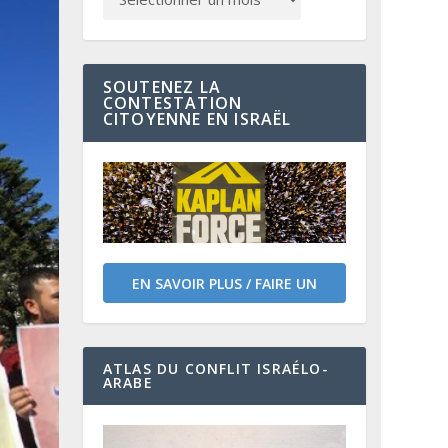
SOUTENEZ LA
CONTESTATION
CITOYENNE EN ISRAËL
EN SAVOIR PLUS / FAIRE UN
DON
ATLAS DU CONFLIT ISRAÉLO-
ARABE