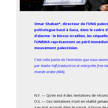
Omar Shaban*, directeur de l’ONG palest
politologue basé à Gaza, dans le cadre d’
d’alarme : le blocus israélien, les séque
l’UNRWA représentent un péril immédiat, 
mouvement palestinien.
C’est cette partie de l’entretien que nous avons
par Nadia Yafi,traductrice et interprète free-la
monde arabe (IMA).
N.Y. — Qu’en est-il des tentatives de réconci
O.S. — Ces tentatives n’ont en réalité jamais 
a eu huit accords dans le passé, à l’issue d