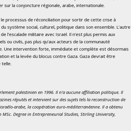
ser sur la conjoncture régionale, arabe, internationale.
le processus de réconciliation pour sortir de cette crise à
e du système social, culturel, politique dans son ensemble. L’autre
de l’escalade militaire avec Israël. Il n’est plus permis aux
ciels ou civils, pas plus qu’aux acteurs de la communauté
ge. Une intervention forte, immédiate et complète est désormais
iliation et la levée du blocus contre Gaza. Gaza devrait être
telle.
ent palestinien en 1996. Il n’a aucune affiliation politique. Il
nes réputés et intervient sur des sujets tels la reconstruction de
t israélo-arabe, la coopération euro-méditerranéenne. Il a obtenu
n MSc. Degree in
Entrepreneurial Studies, Stirling University,