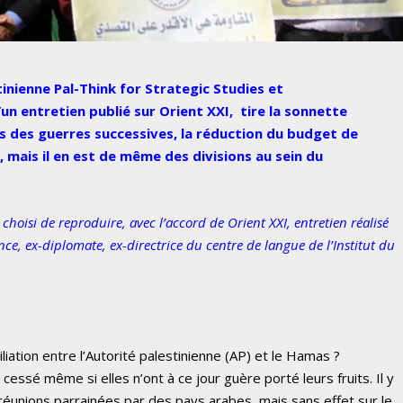
inienne Pal-Think for Strategic Studies et
un entretien publié sur Orient XXI, tire la sonnette
lles des guerres successives, la réduction du budget
de
mais il en est de même des divisions au sein du
 choisi de reproduire, avec l’accord de Orient XXI, entretien réalisé
nce, ex-diplomate, ex-directrice du centre de langue de l’Institut du
liation entre l’Autorité palestinienne (AP) et le Hamas ?
cessé même si elles n’ont à ce jour guère porté leurs fruits. Il y
e réunions parrainées par des pays arabes, mais sans effet sur le