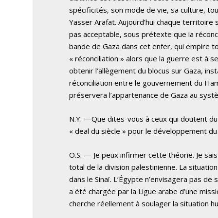
spécificités, son mode de vie, sa culture, t
Yasser Arafat. Aujourd’hui chaque territoire 
pas acceptable, sous prétexte que la réconcil
bande de Gaza dans cet enfer, qui empire tou
« réconciliation » alors que la guerre est à
obtenir l’allègement du blocus sur Gaza, in
réconciliation entre le gouvernement du Ham
préservera l’appartenance de Gaza au syst
N.Y. —Que dites-vous à ceux qui doutent du 
« deal du siècle » pour le développement du
O.S. — Je peux infirmer cette théorie. Je sai
total de la division palestinienne. La situa
dans le Sinaï. L’Égypte n’envisagera pas de 
a été chargée par la Ligue arabe d’une miss
cherche réellement à soulager la situation h