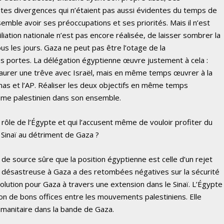
outes divergences qui n’étaient pas aussi évidentes du temps de
semble avoir ses préoccupations et ses priorités. Mais il n’est
iation nationale n’est pas encore réalisée, de laisser sombrer la
s les jours. Gaza ne peut pas être l’otage de la
 ses portes. La délégation égyptienne œuvre justement à cela :
staurer une trêve avec Israël, mais en même temps œuvrer à la
as et l’AP. Réaliser les deux objectifs en même temps
ème palestinien dans son ensemble.
rôle de l’Égypte et qui l’accusent même de vouloir profiter du
 Sinaï au détriment de Gaza ?
s de source sûre que la position égyptienne est celle d’un rejet
tion désastreuse à Gaza a des retombées négatives sur la sécurité
solution pour Gaza à travers une extension dans le Sinaï. L’Égypte
ion de bons offices entre les mouvements palestiniens. Elle
umanitaire dans la bande de Gaza.