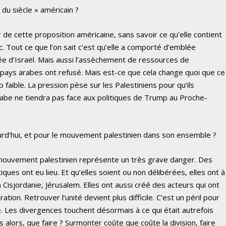
 du siècle » américain ?
e cette proposition américaine, sans savoir ce qu’elle contient
c. Tout ce que l’on sait c’est qu’elle a comporté d’emblée
ée d’Israël. Mais aussi l’assèchement de ressources de
ays arabes ont refusé. Mais est-ce que cela change quoi que ce
op faible. La pression pèse sur les Palestiniens pour qu’ils
arabe ne tiendra pas face aux politiques de Trump au Proche-
rd’hui, et pour le mouvement palestinien dans son ensemble ?
u mouvement palestinien représente un très grave danger. Des
ques ont eu lieu. Et qu’elles soient ou non délibérées, elles ont à
a Cisjordanie, Jérusalem. Elles ont aussi créé des acteurs qui ont
ion. Retrouver l’unité devient plus difficile. C’est un péril pour
. Les divergences touchent désormais à ce qui était autrefois
lors, que faire ? Surmonter coûte que coûte la division, faire