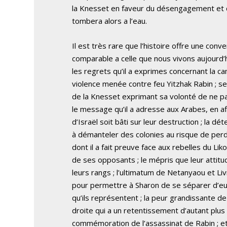
la Knesset en faveur du désengagement et
tombera alors a l’eau.
Il est très rare que l’histoire offre une co
comparable a celle que nous vivons aujourd’h
les regrets qu’il a exprimes concernant la ca
violence menée contre feu Yitzhak Rabin ; ses
de la Knesset exprimant sa volonté de ne pa
le message qu’il a adresse aux Arabes, en af
d’Israël soit bâti sur leur destruction ; la dé
à démanteler des colonies au risque de perdre
dont il a fait preuve face aux rebelles du Li
de ses opposants ; le mépris que leur attit
leurs rangs ; l’ultimatum de Netanyaou et Li
pour permettre à Sharon de se séparer d’eu
qu’ils représentent ; la peur grandissante de
droite qui a un retentissement d’autant plus 
commémoration de l’assassinat de Rabin ; et 