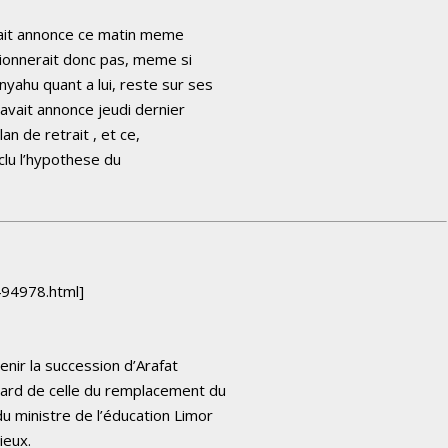
rait annonce ce matin meme
sionnerait donc pas, meme si
yahu quant a lui, reste sur ses
avait annonce jeudi dernier
lan de retrait , et ce,
clu l’hypothese du
494978.html]
enir la succession d’Arafat
gard de celle du remplacement du
u ministre de l’éducation Limor
ieux.