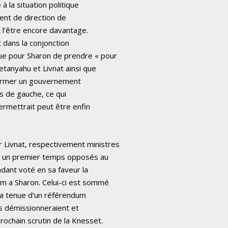
 à la situation politique
ment de direction de
it l’être encore davantage.
t dans la conjonction
ue pour Sharon de prendre « pour
Netanyahu et Livnat ainsi que
t former un gouvernement
es de gauche, ce qui
permettrait peut être enfin
 Livnat, respectivement ministres
ns un premier temps opposés au
endant voté en sa faveur la
um a Sharon. Celui-ci est sommé
la tenue d’un référendum
ils démissionneraient et
rochain scrutin de la Knesset.