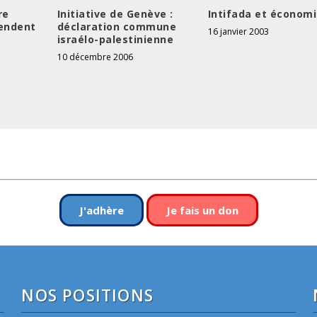
re
Initiative de Genève :
Intifada et économ
tendent
déclaration commune
16 janvier 2003
israélo-palestinienne
10 décembre 2006
J'adhère
Je fais un don
NOS POSITIONS