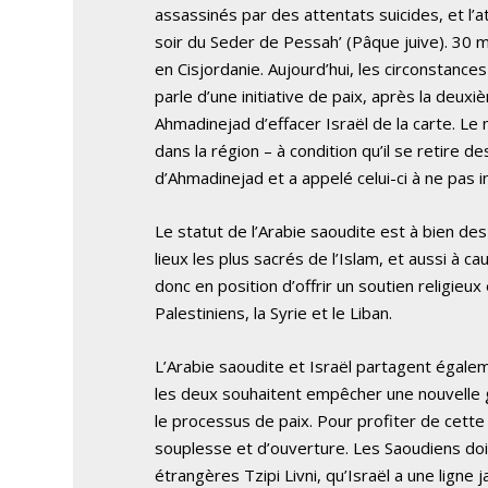
assassinés par des attentats suicides, et l’
soir du Seder de Pessah’ (Pâque juive). 30 
en Cisjordanie. Aujourd’hui, les circonstance
parle d’une initiative de paix, après la deu
Ahmadinejad d’effacer Israël de la carte. L
dans la région – à condition qu’il se retire de
d’Ahmadinejad et a appelé celui-ci à ne pas in
Le statut de l’Arabie saoudite est à bien de
lieux les plus sacrés de l’Islam, et aussi à c
donc en position d’offrir un soutien religieu
Palestiniens, la Syrie et le Liban.
L’Arabie saoudite et Israël partagent égale
les deux souhaitent empêcher une nouvelle 
le processus de paix. Pour profiter de cette
souplesse et d’ouverture. Les Saoudiens doi
étrangères Tzipi Livni, qu’Israël a une ligne 