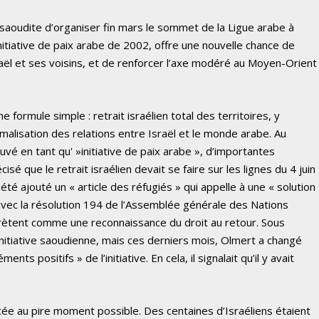
e saoudite d’organiser fin mars le sommet de la Ligue arabe à
nitiative de paix arabe de 2002, offre une nouvelle chance de
aël et ses voisins, et de renforcer l’axe modéré au Moyen-Orient
ne formule simple : retrait israélien total des territoires, y
alisation des relations entre Israël et le monde arabe. Au
é en tant qu' »initiative de paix arabe », d’importantes
isé que le retrait israélien devait se faire sur les lignes du 4 juin
a été ajouté un « article des réfugiés » qui appelle à une « solution
 avec la résolution 194 de l’Assemblée générale des Nations
rprètent comme une reconnaissance du droit au retour. Sous
’initiative saoudienne, mais ces derniers mois, Olmert a changé
s positifs » de l’initiative. En cela, il signalait qu’il y avait
ncée au pire moment possible. Des centaines d’Israéliens étaient