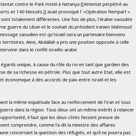
attentat contre le Park Hotel à Netanya [[Attentat perpétré au
morts et 140 blessés.]] avait provoqué l' »Opération Rempart »
s sont totalement différentes. Une fois de plus, l’Arabie saoudite
xième guerre du Liban et le souhait du président iranien Mahmoud
e message saoudien est qu’Israël sera un partenaire bienvenu
s territoires. Ainsi, Abdallah a pris une position opposée à celle
tervenir dans le conflit israélo-arabe.
s égards unique, à cause du rôle du roi en tant que gardien des
ause de sa richesse en pétrole. Plus que tout autre Etat, elle est
x et économique à des accords de paix entre Israël et les
ment la même inquiétude face au renforcement de l’Iran et tous
guerre dans la région. Tous deux ont un même intérêt à relancer
 opportunité, il faut que les deux côtés fassent preuve de
vent comprendre, comme l’a dit la ministre des affaires
jaune concernant la question des réfugiés, et qu’il ne pourra pas