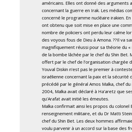
américains. Elles ont donné des arguments 
concernant la guerre en Irak. Les médias co
concerné le programme nucléaire irakien. En Is
ont obtenu que soit mise en place une comm
nombre de policiers ont perdu leur calme lor
des voyous fous de Dieu à Amona. ??Il va san
magnifiquement réussi pour sa théorie du « il
de la bombe lâchée par le chef du Shin Bet.
offert par le chef de l’organisation chargée 
Youval Diskin n’est pas le premier à conteste
israélienne concernant la paix et la sécurité 
précédé par le général Amos Malka, chef du r
2004, Malka avait déclaré à Ha’aretz que ses
qu’Arafat avait initié les émeutes.
Malka confirmait ainsi les propos du colonel 
renseignement militaire, et du Dr Matti Stein
chef du Shin Bet. Les deux hommes affirmaient
voulu parvenir à un accord sur la base des f