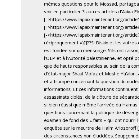
mêmes questions pour le Mossad, partageait c
voir en particulier 3 autres articles d’Akiva El
[->https://www.lapaixmaintenant.org/article
[->https://www.lapaixmaintenant.org/article99
[->https://www.lapaixmaintenant.org/article
réciproquement »)]]??Si Diskin et les autres 
est fondée sur un mensonge. S’ils ont raison
l’OLP et à l’Autorité palestinienne, et opté po
que de hauts responsables au sein de la co
d’état-major Shaul Mofaz et Moshe Ya’alon, 
et a trompé concernant la question du nucléai
informations. Et ces informations continuent 
assassinats ciblés, de la clôture de sépara
si bien réussi que même l’arrivée du Hamas 
questions concernant la politique de désen
examen de fond des « faits » qui ont nourri 
enquête sur le meurtre de Haïm Arlozoroff [[
des circonstances non élucidées. Soupçonnée, 