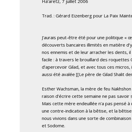
Ha’aretz, 7 juillet 2006
Trad. : Gérard Eizenberg pour La Paix Maint
J’aurais peut-être été pour une politique « œ
découverts bancaires illimités en matière d
nos ennemis et de leur arracher les dents, i
facile : à travers le brouillard des roquettes
d’apercevoir Gilad, et avec tous ces micros, i
aussi été avalée [[Le père de Gilad Shalit de
Esther Wachsman, la mère de feu Nakhshon 
raison d’écrire cette semaine ne pas savoir s
Mais cette mère endeuillée n’a pas pensé à un
une contre-indication à la bêtise, et la bêtis
nous vivions dans une sorte de combinaison
et Sodome.