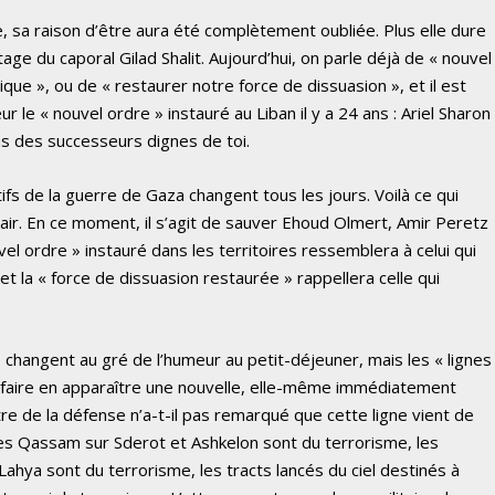
, sa raison d’être aura été complètement oubliée. Plus elle dure
vetage du caporal Gilad Shalit. Aujourd’hui, on parle déjà de « nouvel
ique », ou de « restaurer notre force de dissuasion », et il est
 le « nouvel ordre » instauré au Liban il y a 24 ans : Ariel Sharon
 as des successeurs dignes de toi.
ifs de la guerre de Gaza changent tous les jours. Voilà ce qui
 clair. En ce moment, il s’agit de sauver Ehoud Olmert, Amir Peretz
vel ordre » instauré dans les territoires ressemblera à celui qui
et la « force de dissuasion restaurée » rappellera celle qui
 changent au gré de l’humeur au petit-déjeuner, mais les « lignes
ur faire en apparaître une nouvelle, elle-même immédiatement
re de la défense n’a-t-il pas remarqué que cette ligne vient de
ettes Qassam sur Sderot et Ashkelon sont du terrorisme, les
ya sont du terrorisme, les tracts lancés du ciel destinés à