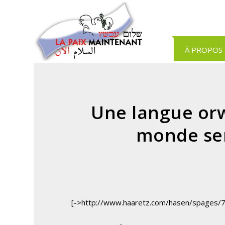
Panneau de gestion des cookies
À PROPOS
Une langue orw
monde se
[->http://www.haaretz.com/hasen/spages/