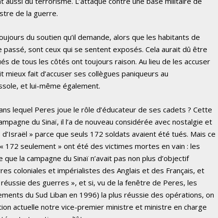
ont aussi du terrorisme. L’attaque contre une base militaire de
stre de la guerre.
 toujours du soutien qu’il demande, alors que les habitants de
passé, sont ceux qui se sentent exposés. Cela aurait dû être
qués de tous les côtés ont toujours raison. Au lieu de les accuser
t mieux fait d’accuser ses collègues paniqueurs au
ssole, et lui-même également.
s lequel Peres joue le rôle d’éducateur de ses cadets ? Cette
mpagne du Sinaï, il l’a de nouveau considérée avec nostalgie et
d’Israël » parce que seuls 172 soldats avaient été tués. Mais ce
s « 172 seulement » ont été des victimes mortes en vain : les
e que la campagne du Sinaï n’avait pas non plus d’objectif
rres coloniales et impérialistes des Anglais et des Français, et
s réussie des guerres », et si, vu de la fenêtre de Peres, les
ments du Sud Liban en 1996) la plus réussie des opérations, on
ion actuelle notre vice-premier ministre et ministre en charge