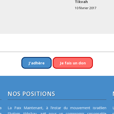
Tikvah
10 février 2017
J'adhère
Je fais un don
NOS POSITIONS
a
La Paix Maintenant, à l’instar du mouvement israélien
e
Shalom Akhshav, agit pour un compromis raisonnable