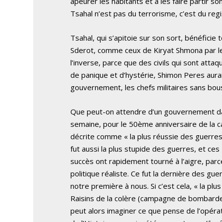
apeurer les habitants et à les faire partir s
Tsahal n’est pas du terrorisme, c’est du regi
Tsahal, qui s’apitoie sur son sort, bénéficie
Sderot, comme ceux de Kiryat Shmona par le 
l’inverse, parce que des civils qui sont atta
de panique et d’hystérie, Shimon Peres aurai
gouvernement, les chefs militaires sans bou
Que peut-on attendre d’un gouvernement dan
semaine, pour le 50ème anniversaire de la ca
décrite comme « la plus réussie des guerres 
fut aussi la plus stupide des guerres, et ce
succès ont rapidement tourné à l’aigre, parc
politique réaliste. Ce fut la dernière des gue
notre première à nous. Si c’est cela, « la plu
Raisins de la colère (campagne de bombarde
peut alors imaginer ce que pense de l’opérat