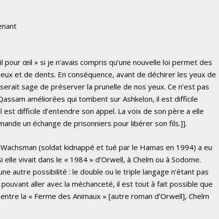
enant
il pour œil » si je n’avais compris qu’une nouvelle loi permet des
’yeux et de dents. En conséquence, avant de déchirer les yeux de
l serait sage de préserver la prunelle de nos yeux. Ce n’est pas
 Qassam améliorées qui tombent sur Ashkelon, il est difficile
l est difficile d’entendre son appel. La voix de son père a elle
mande un échange de prisonniers pour libérer son fils.]].
Wachsman (soldat kidnappé et tué par le Hamas en 1994) a eu
i elle vivait dans le « 1984 » d’Orwell, à Chelm ou à Sodome.
e autre possibilité : le double ou le triple langage n’étant pas
e pouvant aller avec la méchanceté, il est tout à fait possible que
 entre la « Ferme des Animaux » [autre roman d’Orwell], Chelm