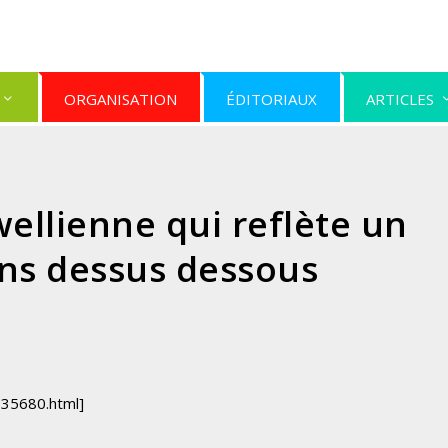
ORGANISATION
ÉDITORIAUX
ARTICLES
ellienne qui reflète un
ns dessus dessous
735680.html]