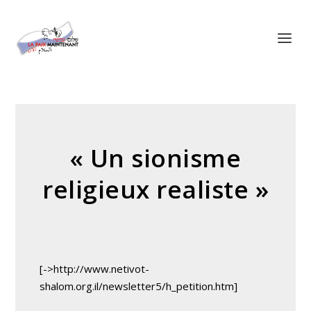
Panneau de gestion des cookies
« Un sionisme
religieux realiste »
[->http://www.netivot-
shalom.org.il/newsletter5/h_petition.htm]