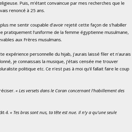
n religieuse. Puis, m’étant convaincue par mes recherches que le
 avais renoncé à 25 ans.
 plus me sentir coupable d’avoir rejeté cette façon de s’habiller
née pratiquement l’uniforme de la femme égyptienne musulmane,
evables aux Frères musulmans.
te expérience personnelle du hijab, j’aurais laissé filer et n’aurais
 donné, je connaissais la musique, j’étais censée me trouver
liste politique etc. Ce n’est pas à moi qu’il fallait faire le coup
préciser.
« Les versets dans le Coran concernant l’habillement des
it-il.
« Tes bras sont nus, ta tête est nue. Il n’y a qu’une seule