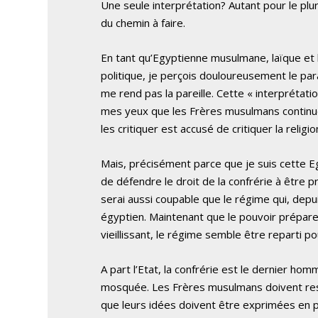
Une seule interprétation? Autant pour le pl
du chemin à faire.
En tant qu’Egyptienne musulmane, laïque et l
politique, je perçois douloureusement le para
me rend pas la pareille. Cette « interprétat
mes yeux que les Frères musulmans continue
les critiquer est accusé de critiquer la relig
Mais, précisément parce que je suis cette Eg
de défendre le droit de la confrérie à être pr
serai aussi coupable que le régime qui, depu
égyptien. Maintenant que le pouvoir prépar
vieillissant, le régime semble être reparti 
A part l’Etat, la confrérie est le dernier hom
mosquée. Les Frères musulmans doivent reste
que leurs idées doivent être exprimées en p