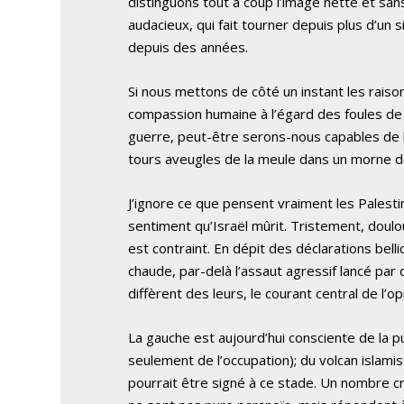
distinguons tout à coup l’image nette et sans 
audacieux, qui fait tourner depuis plus d’un 
depuis des années.
Si nous mettons de côté un instant les raisons
compassion humaine à l’égard des foules de 
guerre, peut-être serons-nous capables de le
tours aveugles de la meule dans un morne d
J’ignore ce que pensent vraiment les Palestin
sentiment qu’Israël mûrit. Tristement, doulou
est contraint. En dépit des déclarations bell
chaude, par-delà l’assaut agressif lancé pa
diffèrent des leurs, le courant central de l’o
La gauche est aujourd’hui consciente de la pui
seulement de l’occupation); du volcan islamis
pourrait être signé à ce stade. Un nombre c