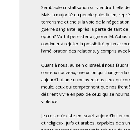
Semblable cristallisation surviendra-t-elle d
Mais la majorité du peuple palestinien, rep
terrorisme et choisi la voie de la négociatio
guerre sanglante, après la perte de tant de
option? Va-t-il persister à ignorer M. Abbas 
continuer à rejeter la possibilité qu’un acc
l’amélioration des relations, y compris avec 
Quant à nous, au sein d’Israël, il nous faudra 
contenu nouveau, une union qui changera la 
aujourd’hui; une union avec tous ceux qui com
meule; ceux qui comprennent que nos frontiè
désirent vivre en paix de ceux qui se nourris
violence.
Je crois qu’existe en Israël, aujourd’hui enc
et religieux, juifs et arabes, capables de s’u
points d’accord concernant la solution du con