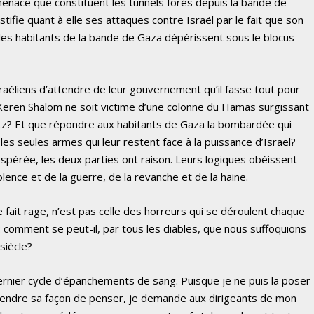
menace que constituent les tunnels forés depuis la bande de
tifie quant à elle ses attaques contre Israël par le fait que son
les habitants de la bande de Gaza dépérissent sous le blocus
Israéliens d’attendre de leur gouvernement qu’il fasse tout pour
 Keren Shalom ne soit victime d’une colonne du Hamas surgissant
outz? Et que répondre aux habitants de Gaza la bombardée qui
les seules armes qui leur restent face à la puissance d’Israël?
espérée, les deux parties ont raison. Leurs logiques obéissent
violence et de la guerre, de la revanche et de la haine.
e fait rage, n’est pas celle des horreurs qui se déroulent chaque
e-ci: comment se peut-il, par tous les diables, que nous suffoquions
siècle?
ernier cycle d’épanchements de sang. Puisque je ne puis la poser
endre sa façon de penser, je demande aux dirigeants de mon