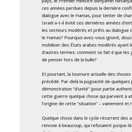
pays, le Premier ministre Benyamin Nétanya
ces années perdues depuis la dernière conflag
dialogue avec le Hamas, pour tenter de chan
Israël a-t-il évité ces dernières années d’e
les secteurs modérés et prêts au dialogue d
le Hamas? Pourquoi avez-vous ignoré, douze a
mobiliser des États arabes modérés ayant 
d’autres termes: comment se fait-il que les
de penser hors de la bulle?
Et pourtant, la tournure actuelle des choses
précédé. Par-delà la pugnacité de quelques po
démonstration “d’unité” (pour partie authenti
cette guerre quelque chose qui parvient à at
l’origine de cette “situation” – vainement et
Quelque chose dans le cycle récurrent des 
renvoie à beaucoup, qui refusaient jusque-là