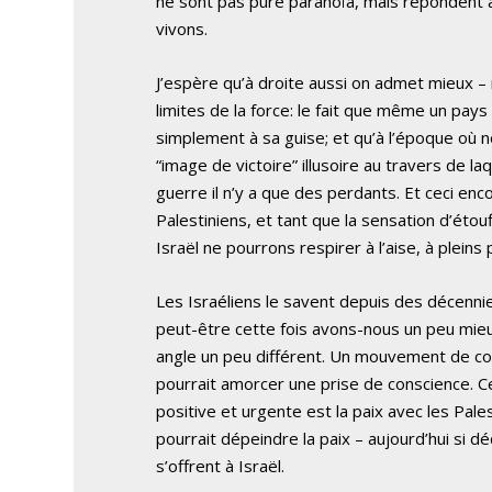
ne sont pas pure paranoïa, mais répondent à 
vivons.
J’espère qu’à droite aussi on admet mieux –
limites de la force: le fait que même un pay
simplement à sa guise; et qu’à l’époque où n
“image de victoire” illusoire au travers de la
guerre il n’y a que des perdants. Et ceci encor
Palestiniens, et tant que la sensation d’ét
Israël ne pourrons respirer à l’aise, à plein
Les Israéliens le savent depuis des décenn
peut-être cette fois avons-nous un peu mieux
angle un peu différent. Un mouvement de c
pourrait amorcer une prise de conscience. Ce
positive et urgente est la paix avec les Pale
pourrait dépeindre la paix – aujourd’hui si d
s’offrent à Israël.