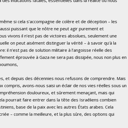
des indications fatales, essentielles dans la réalité où nous
 même si cela s’accompagne de colère et de déception – les
s aussi puissant que le nôtre ne peut agir purement et
ous vivons il n’est pas de victoires absolues, seulement une
quelle on peut aisément distinguer la vérité – à savoir qu’à la
e: il n’est pas de solution militaire à l’angoisse réelle des
ouffement éprouvée à Gaza ne sera pas dissipée, nous non plus en
s poumons,
ies, et depuis des décennies nous refusons de comprendre. Mais
 compris, avons-nous saisi un éclair de nos vies réelles sous un
ompréhension douloureux, et sûrement menaçant, mais qui
la pourrait faire entrer dans la tête des Israéliens combien
stiniens, base de la paix avec les autres États arabes. Cela
écriée – comme la meilleure, et la plus sûre, des options qui