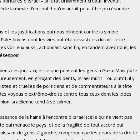
fioritures d’Israël – un État brillamment créatif, inventif,
siècle la meule d’un conflit qu’on aurait peut-être pu résoudre
 et les justifications qui nous blindent contre la simple
Palestiniens dont les vies ont été dévastées durant cette
s voir eux aussi, actionnant sans fin, en tandem avec nous, les
ésespoir.
iens ces jours-ci, et ce que pensent les gens à Gaza. Mais j’ai le
reusement, en grinçant des dents, Israël mûrit – ou plutôt, il y
icistes et cruelles de politiciens et de commentateurs à la tête
r des voyous d’extrême-droite contre tous ceux dont les idées
pinion israélienne tend à se calmer.
ssance de la haine à l’encontre d’Israël (celle qui ne vient pas
te qui menace le pays; et de la fragilité de tout accord qui
roissant de gens, à gauche, comprend que les peurs de la droite