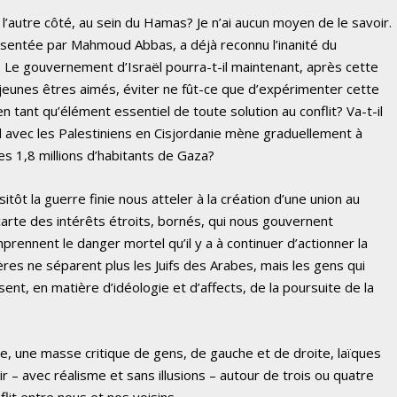
e l’autre côté, au sein du Hamas? Je n’ai aucun moyen de le savoir.
résentée par Mahmoud Abbas, a déjà reconnu l’inanité du
n. Le gouvernement d’Israël pourra-t-il maintenant, après cette
 jeunes êtres aimés, éviter ne fût-ce que d’expérimenter cette
en tant qu’élément essentiel de toute solution au conflit? Va-t-il
ord avec les Palestiniens en Cisjordanie mène graduellement à
les 1,8 millions d’habitants de Gaza?
sitôt la guerre finie nous atteler à la création d’une union au
carte des intérêts étroits, bornés, qui nous gouvernent
prennent le danger mortel qu’il y a à continuer d’actionner la
res ne séparent plus les Juifs des Arabes, mais les gens qui
sent, en matière d’idéologie et d’affects, de la poursuite de la
ore, une masse critique de gens, de gauche et de droite, laïques
nir – avec réalisme et sans illusions – autour de trois ou quatre
flit entre nous et nos voisins.