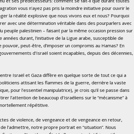
hu et ses prédécesseurs: comment se fait-il que durant toutes
ration vous n’ayez pas pris la moindre initiative pour ouvrir le
ger la réalité explosive que nous vivons eux et nous? Pourquoi
ntrer avec une détermination véritable dans des pourparlers avec
u peuple palestinien – faisant par la même occasion pression sur
nnées durant, l’initiative de la Ligue arabe, susceptible de
le pouvoir, peut-être, d’imposer un compromis au Hamas? En
 gouvernements d’Israël soient incapables, depuis des décennies,
 entre Israël et Gaza diffère en quelque sorte de tout ce qui a
liticiens attisant les flammes de la guerre, derrière la vaste
que, pour l’essentiel manipulatrice), je crois qu’il se passe dans
tirer l’attention de beaucoup d’Israéliens sur le “mécanisme” à
 mortellement répétitive.
actes de violence, de vengeance et de vengeance en retour,
 de l’admettre, notre propre portrait en “situation”. Nous