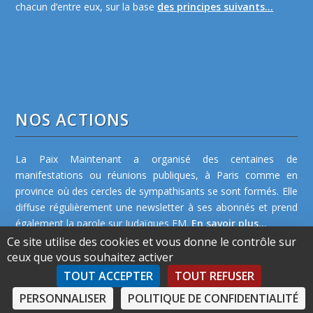
chacun d’entre eux, sur la base
des principes suivants...
NOS ACTIONS
La Paix Maintenant a organisé des centaines de
manifestations ou réunions publiques, à Paris comme en
province où des cercles de sympathisants se sont formés. Elle
diffuse régulièrement une newsletter à ses abonnés et prend
également la parole sur Judaïques FM.
En savoir plus...
Ce site utilise des cookies et vous donne le contrôle sur
ceux que vous souhaitez activer
TOUT ACCEPTER
TOUT REFUSER
PERSONNALISER
POLITIQUE DE CONFIDENTIALITÉ
©2026 La Paix Maintenant -
Plan de site