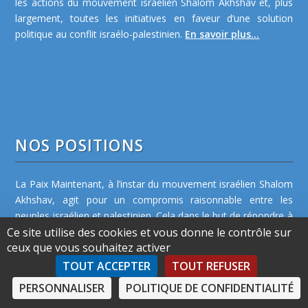
les actions du mouvement israélien Shalom Akhshav et, plus
largement, toutes les initiatives en faveur d’une solution
politique au conflit israélo-palestinien.
En savoir plus...
NOS POSITIONS
La Paix Maintenant, à l’instar du mouvement israélien Shalom
Akhshav, agit pour un compromis raisonnable entre les
peuples israélien et palestinien. Cela dans le but de répondre à
leurs aspirations nationales légitimes, dans la sécurité pour
Ce site utilise des cookies et vous donne le contrôle sur
ceux que vous souhaitez activer
chacun d’entre eux, sur la base
des principes suivants...
TOUT ACCEPTER
TOUT REFUSER
PERSONNALISER
POLITIQUE DE CONFIDENTIALITÉ