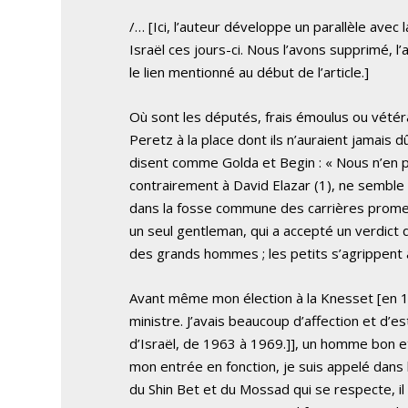
/… [Ici, l’auteur développe un parallèle avec
Israël ces jours-ci. Nous l’avons supprimé, l’a
le lien mentionné au début de l’article.]
Où sont les députés, frais émoulus ou vétéra
Peretz à la place dont ils n’auraient jamai
disent comme Golda et Begin : « Nous n’en p
contrairement à David Elazar (1), ne semble 
dans la fosse commune des carrières promett
un seul gentleman, qui a accepté un verdict 
des grands hommes ; les petits s’agrippent à l
Avant même mon élection à la Knesset [en 19
ministre. J’avais beaucoup d’affection et d’es
d’Israël, de 1963 à 1969.]], un homme bon et
mon entrée en fonction, je suis appelé dans l
du Shin Bet et du Mossad qui se respecte, il 