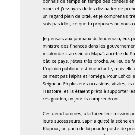
donnais de temps en temps des conseils en re
mine, et j’essayais de les dissuader de prend
un regard plein de pitié, et je comprenais très
sois pas idiot, ce que tu proposes ne nous c
Je pensais aux journaux du lendemain, eux pe
ministre des finances dans les gouvernemen
« colombe » au sein du Mapaï, ancêtre du Parti
bâti ce pays, j’étais très proche. Au lieu de f
L’opinion publique est importante, mais elle
ce n’est pas l’alpha et l’oméga. Pour Eshkol e
Seigneur. En plusieurs occasions, vitales, il
l’Histoire, et ils étaient prêts à supporter le
résignation, un jour ils comprendront.
Ces deux hommes, à la foi en leur mission pr
leurs successeurs. Sapir a quitté la scène en 
Kippour, on parla de lui pour le poste de prem