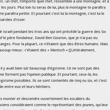
s : un chef, n’importe quel chef, ressemble à une montagne, et à
 les jours. Plus loin tu seras de lui, plus la montagne te paraîtra
te paraîtra petite. Et pourtant c’est lui la montagne, c’est lui le
paroles d’Isser.
igé Israël pendant les trois ans qui ont précédé la guerre des Six
uf le père fondateur, David Ben Gourion, que je n’ai pas eu
 anges. Pour la plupart, ce n’étaient que des êtres humains. Mais
eaucoup mieux : c’étaient des « Mentsch » [[Littéralement,
 il y avait bien sûr beaucoup d’égoïsme. Ce ne sont pas des
ne forment pas l’opinion publique. Et pourtant, ceux-là, les
égoïsme possibles. Ils se sont contentés de cinq ou six, et c’est
le entre eux et leurs héritiers.
ires monter et descendre ouvertement les escaliers du
anciens considéraient comme le représentant des jeunes, qui leur