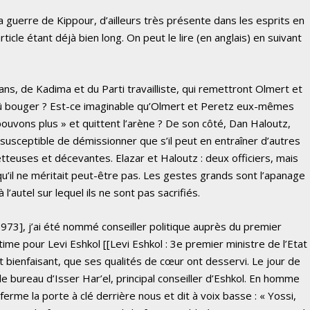
 la guerre de Kippour, d’ailleurs très présente dans les esprits en
rticle étant déjà bien long. On peut le lire (en anglais) en suivant
ns, de Kadima et du Parti travailliste, qui remettront Olmert et
s dû bouger ? Est-ce imaginable qu’Olmert et Peretz eux-mêmes
ouvons plus » et quittent l’arène ? De son côté, Dan Haloutz,
susceptible de démissionner que s’il peut en entraîner d’autres
euses et décevantes. Elazar et Haloutz : deux officiers, mais
qu’il ne méritait peut-être pas. Les gestes grands sont l’apanage
’autel sur lequel ils ne sont pas sacrifiés.
73], j’ai été nommé conseiller politique auprès du premier
time pour Levi Eshkol [[Levi Eshkol : 3e premier ministre de l’Etat
 bienfaisant, que ses qualités de cœur ont desservi. Le jour de
e bureau d’Isser Har’el, principal conseiller d’Eshkol. En homme
ferme la porte à clé derrière nous et dit à voix basse : « Yossi,