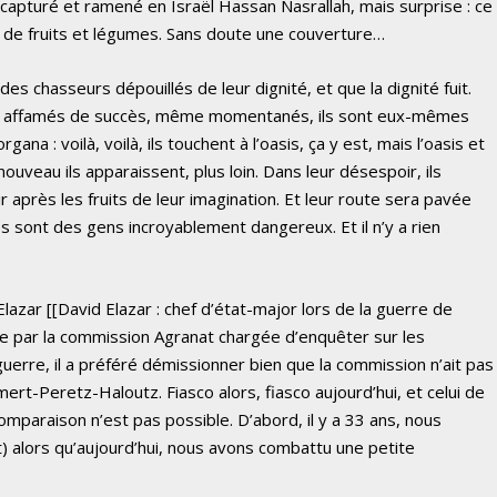
apturé et ramené en Israël Hassan Nasrallah, mais surprise : ce
 de fruits et légumes. Sans doute une couverture…
s chasseurs dépouillés de leur dignité, et que la dignité fuit.
t, et affamés de succès, même momentanés, ils sont eux-mêmes
ana : voilà, voilà, ils touchent à l’oasis, ça y est, mais l’oasis et
ouveau ils apparaissent, plus loin. Dans leur désespoir, ils
r après les fruits de leur imagination. Et leur route sera pavée
sont des gens incroyablement dangereux. Et il n’y a rien
lazar [[David Elazar : chef d’état-major lors de la guerre de
e par la commission Agranat chargée d’enquêter sur les
uerre, il a préféré démissionner bien que la commission n’ait pas
ert-Peretz-Haloutz. Fiasco alors, fiasco aujourd’hui, et celui de
omparaison n’est pas possible. D’abord, il y a 33 ans, nous
) alors qu’aujourd’hui, nous avons combattu une petite