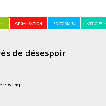
ORGANISATION
ÉDITORIAUX
ARTICLES
rés de désespoir
754695.html]