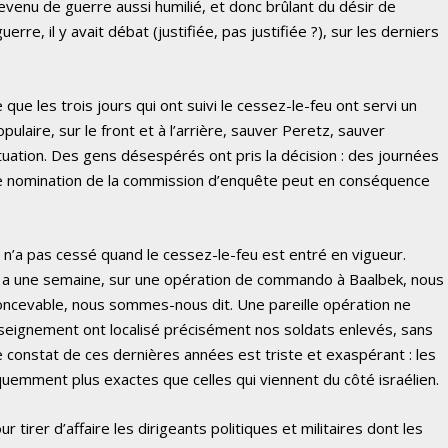
 revenu de guerre aussi humilié, et donc brûlant du désir de
rre, il y avait débat (justifiée, pas justifiée ?), sur les derniers
 que les trois jours qui ont suivi le cessez-le-feu ont servi un
opulaire, sur le front et à l’arrière, sauver Peretz, sauver
tuation. Des gens désespérés ont pris la décision : des journées
 de nomination de la commission d’enquête peut en conséquence
it n’a pas cessé quand le cessez-le-feu est entré en vigueur.
 y a une semaine, sur une opération de commando à Baalbek, nous
nconcevable, nous sommes-nous dit. Une pareille opération ne
nseignement ont localisé précisément nos soldats enlevés, sans
le constat de ces dernières années est triste et exaspérant : les
uemment plus exactes que celles qui viennent du côté israélien.
 tirer d’affaire les dirigeants politiques et militaires dont les