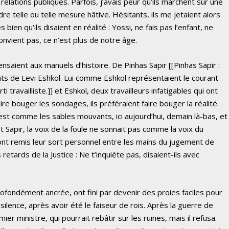
lations publiques. Parfois, j’avais peur qu’ils marchent sur une
re telle ou telle mesure hâtive. Hésitants, ils me jetaient alors
 bien qu’ils disaient en réalité : Yossi, ne fais pas l’enfant, ne
onvient pas, ce n’est plus de notre âge.
nsaient aux manuels d’histoire. De Pinhas Sapir [[Pinhas Sapir :
ts de Levi Eshkol. Lui comme Eshkol représentaient le courant
 travailliste.]] et Eshkol, deux travailleurs infatigables qui ont
aire bouger les sondages, ils préféraient faire bouger la réalité.
 est comme les sables mouvants, ici aujourd’hui, demain là-bas, et
t Sapir, la voix de la foule ne sonnait pas comme la voix du
s ont remis leur sort personnel entre les mains du jugement de
s retards de la Justice : Ne t’inquiète pas, disaient-ils avec
ofondément ancrée, ont fini par devenir des proies faciles pour
silence, après avoir été le faiseur de rois. Après la guerre de
ier ministre, qui pourrait rebâtir sur les ruines, mais il refusa.