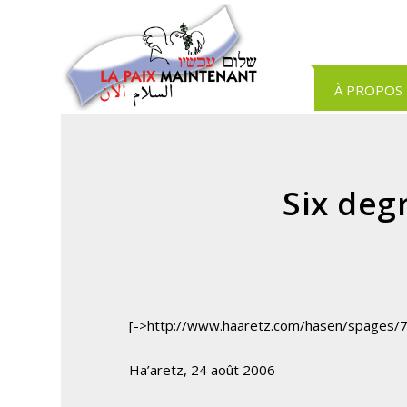
Panneau de gestion des cookies
À PROPOS
Six deg
[->http://www.haaretz.com/hasen/spages/
Ha’aretz, 24 août 2006