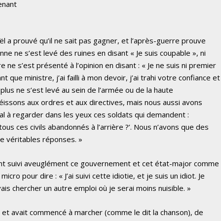
enant
ël a prouvé qu’il ne sait pas gagner, et l’après-guerre prouve
sonne ne s’est levé des ruines en disant « Je suis coupable », ni
ne s’est présenté à l’opinion en disant : « Je ne suis ni premier
t que ministre, j’ai failli à mon devoir, j’ai trahi votre confiance et
lus ne s’est levé au sein de l’armée ou de la haute
obéissons aux ordres et aux directives, mais nous aussi avons
al à regarder dans les yeux ces soldats qui demandent :
 tous ces civils abandonnés à l’arrière ?’. Nous n’avons que des
de véritables réponses. »
ont suivi aveuglément ce gouvernement et cet état-major comme
icro pour dire : « J’ai suivi cette idiotie, et je suis un idiot. Je
is chercher un autre emploi où je serai moins nuisible. »
tin et avait commencé à marcher (comme le dit la chanson), de