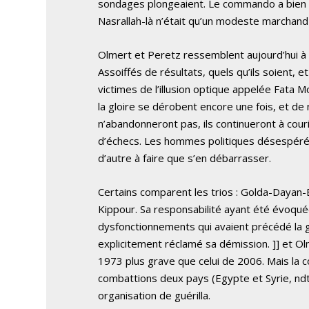
sondages plongeaient. Le commando a bien c
Nasrallah-là n’était qu’un modeste marchand
Olmert et Peretz ressemblent aujourd’hui à de
Assoiffés de résultats, quels qu’ils soien
victimes de l’illusion optique appelée Fata Morg
la gloire se dérobent encore une fois, et de n
n’abandonneront pas, ils continueront à couri
d’échecs. Les hommes politiques désespérés 
d’autre à faire que s’en débarrasser.
Certains comparent les trios : Golda-Dayan-E
Kippour. Sa responsabilité ayant été évoqué
dysfonctionnements qui avaient précédé la g
explicitement réclamé sa démission. ]] et Olm
1973 plus grave que celui de 2006. Mais la c
combattions deux pays (Egypte et Syrie, ndt
organisation de guérilla.