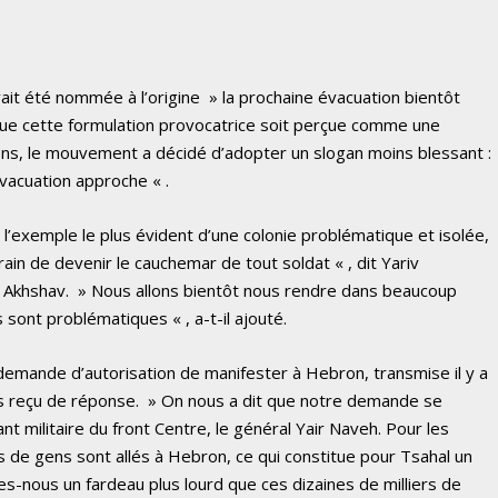
it été nommée à l’origine » la prochaine évacuation bientôt
que cette formulation provocatrice soit perçue comme une
ons, le mouvement a décidé d’adopter un slogan moins blessant :
acuation approche « .
t l’exemple le plus évident d’une colonie problématique et isolée,
train de devenir le cauchemar de tout soldat « , dit Yariv
 Akhshav. » Nous allons bientôt nous rendre dans beaucoup
sont problématiques « , a-t-il ajouté.
demande d’autorisation de manifester à Hebron, transmise il y a
as reçu de réponse. » On nous a dit que notre demande se
t militaire du front Centre, le général Yair Naveh. Pour les
s de gens sont allés à Hebron, ce qui constitue pour Tsahal un
s-nous un fardeau plus lourd que ces dizaines de milliers de