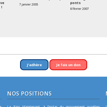
ponts
ive
7 janvier 2005
 !
8 février 2007
J'adhère
Je fais un don
NOS POSITIONS
a
La Paix Maintenant, à l’instar du mouvement israélien