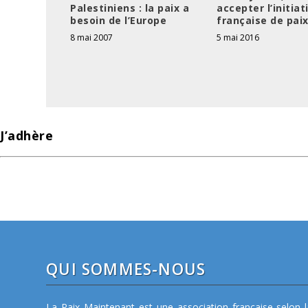
Palestiniens : la paix a
accepter l’initiat
besoin de l’Europe
française de paix
8 mai 2007
5 mai 2016
J’adhère
QUI SOMMES-NOUS
La Paix Maintenant est une association française selon l