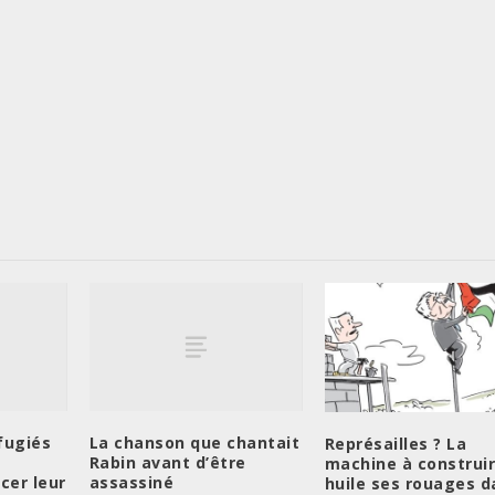
fugiés
La chanson que chantait
Représailles ? La
Rabin avant d’être
machine à construi
cer leur
assassiné
huile ses rouages d