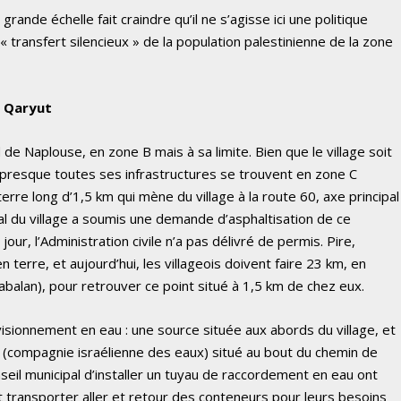
rande échelle fait craindre qu’il ne s’agisse ici une politique
 transfert silencieux » de la population palestinienne de la zone
e Qaryut
 de Naplouse, en zone B mais à sa limite. Bien que le village soit
n, presque toutes ses infrastructures se trouvent en zone C
terre long d’1,5 km qui mène du village à la route 60, axe principal
pal du village a soumis une demande d’asphaltisation de ce
our, l’Administration civile n’a pas délivré de permis. Pire,
 terre, et aujourd’hui, les villageois doivent faire 23 km, en
abalan), pour retrouver ce point situé à 1,5 km de chez eux.
isionnement en eau : une source située aux abords du village, et
(compagnie israélienne des eaux) situé au bout du chemin de
seil municipal d’installer un tuyau de raccordement en eau ont
nt transporter aller et retour des conteneurs pour leurs besoins