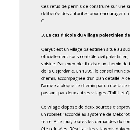
Ces refus de permis de construire sur une si g
délibérée des autorités pour encourager un «
C.
3. Le cas d’école du village palestinien d
Qaryut est un village palestinien situé au sud
officiellement sous contrôle civil palestinie
voisine. Par exemple, il existe un chemin de 
de la Cisjordanie. En 1999, le conseil munici
chemin, accompagnée d’un plan détaillé. A ce j
l’armée a bloqué ce chemin par un obstacle en
passant par deux autres villages (Talfit et Q
Ce village dispose de deux sources d’approv
un robinet raccordé au système de Mekorot 
terre. A ce jour, toutes les demandes du con
été refusées. Résultat : les villageois doive