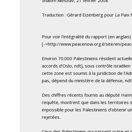
Shalom Akhshav, 21 février 2008
Traduction : Gérard Eizenberg pour La Paix
Pour voir l’intégralité du rapport (en anglais) 
[->http://www.peacenow.org.il/site/en/pe
Environ 70.000 Palestiniens résident actuell
accords d’Oslo, ndt], sous contrôle israélien 
cette zone est soumis à la juridiction de l’Ad
pas, dépend du ministère de la défense, ndt
Des chiffres récents fournis au député Haïm
requête, montrent que dans les territoires so
impossible pour les Palestiniens d’obtenir
rejetées.
Ceux des Palestiniens qui passent outre et 