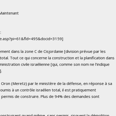
 Maintenant
:
ace.asp?pi=61&fld=495&docid=3159]
ement dans la zone C de Cisjordanie [division prévue par les
total. Tout ce qui concerne la construction et la planification dans
ministration civile israélienne [qui, comme son nom ne l’indique
].
 Oron (Meretz) par le ministère de la défense, en réponse à sa
umis à un contrôle israélien total, il est pratiquement
 un permis de construire. Plus de 94% des demandes sont
construisent quand même, sans permis, risquent la démolition.