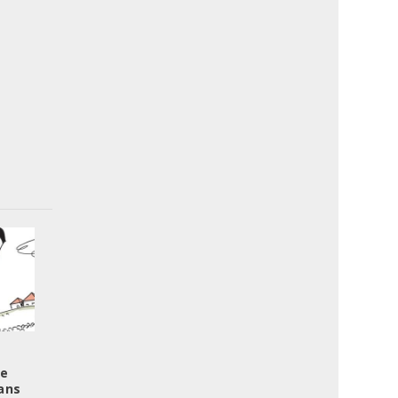
re
ans