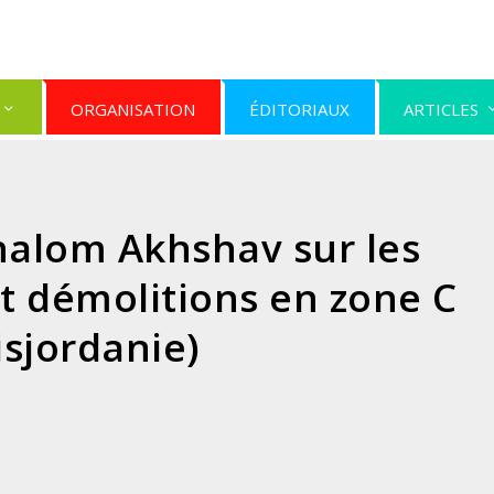
ORGANISATION
ÉDITORIAUX
ARTICLES
halom Akhshav sur les
t démolitions en zone C
isjordanie)